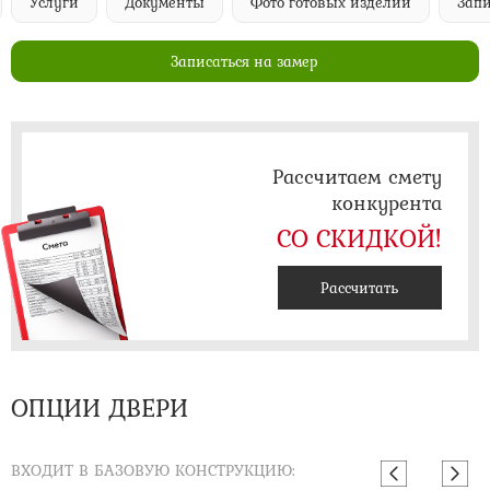
Услуги
Документы
Фото готовых изделий
Запи
Записаться на замер
Рассчитаем смету
конкурента
СО СКИДКОЙ!
Рассчитать
ОПЦИИ ДВЕРИ
ВХОДИТ В БАЗОВУЮ КОНСТРУКЦИЮ: