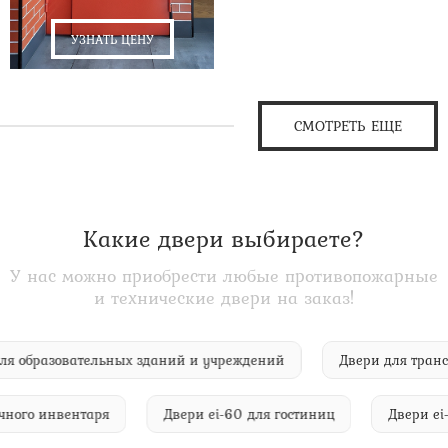
УЗНАТЬ ЦЕНУ
СМОТРЕТЬ ЕЩЕ
Какие двери выбираете?
У нас можно приобрести любые противопожарные
и технические двери на заказ!
60 для образовательных зданий и учреждений
Двери для т
го инвентаря
Двери ei-60 для гостиниц
Двери ei-60