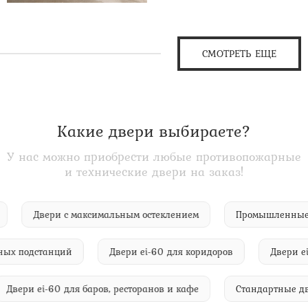
СМОТРЕТЬ ЕЩЕ
Какие двери выбираете?
У нас можно приобрести любые противопожарные
и технические двери на заказ!
i-60
Двери с максимальным остеклением
Промышлен
подстанций
Двери ei-60 для коридоров
Двери ei-60
Двери ei-60 для баров, ресторанов и кафе
Стандартн