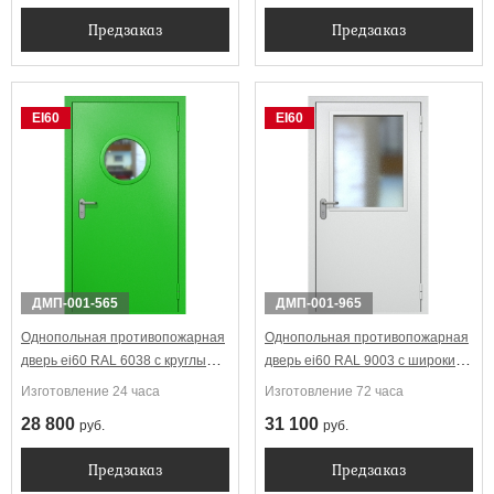
Предзаказ
Предзаказ
EI60
EI60
ДМП-001-565
ДМП-001-965
Однопольная противопожарная
Однопольная противопожарная
дверь ei60 RAL 6038 с круглым
дверь ei60 RAL 9003 с широким
стеклопакетом
стеклопакетом
Изготовление 24 часа
Изготовление 72 часа
28 800
31 100
руб.
руб.
Предзаказ
Предзаказ