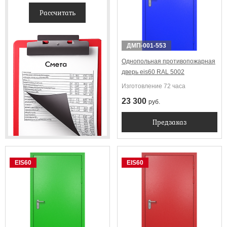
Рассчитать
ДМП-001-553
Однопольная противопожарная
дверь eis60 RAL 5002
Изготовление 72 часа
23 300
руб.
Предзаказ
EIS60
EIS60