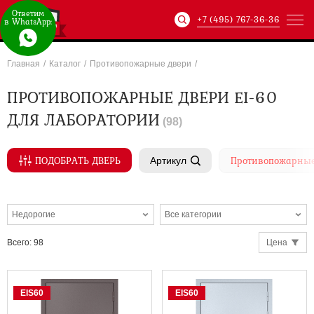
Ответим
+7 (495) 767-36-36
в WhatsApp:
Главная
/
Каталог
/
Противопожарные двери
/
Артикул:
ХХХ-xxx-
ПРОТИВОПОЖАРНЫЕ ДВЕРИ EI-60
ДЛЯ ЛАБОРАТОРИИ
(
98
)
ПОДОБРАТЬ ДВЕРЬ
Противопожарные
Артикул
Недорогие
Все категории
ХХХ-xxx-
Всего
:
98
Цена
EIS60
EIS60