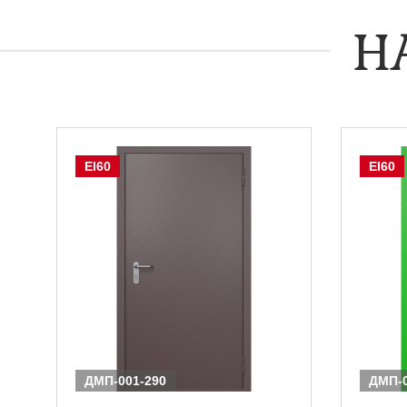
Н
EI60
EI60
ДМП-001-290
ДМП-0