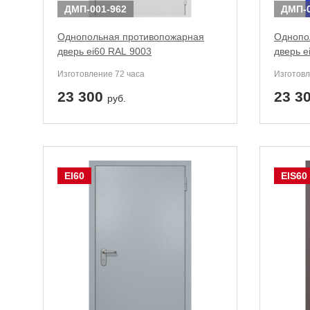
ДМП-001-962
ДМП-0
Однопольная противопожарная
Однопо
дверь ei60 RAL 9003
дверь e
Изготовление 72 часа
Изготовл
23 300
23 3
руб.
EI60
EIS60