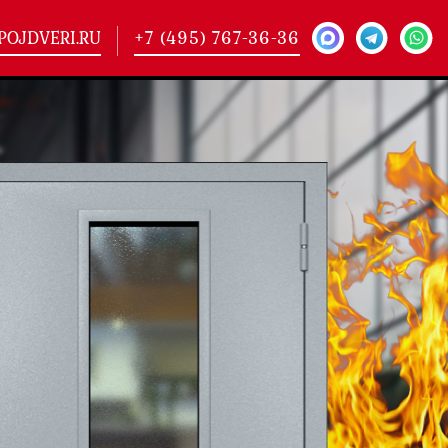
POJDVERI.RU
+7 (495) 767-36-36
-
425)
кие двери
(101)
ие двери
(146)
ие двери
(178)