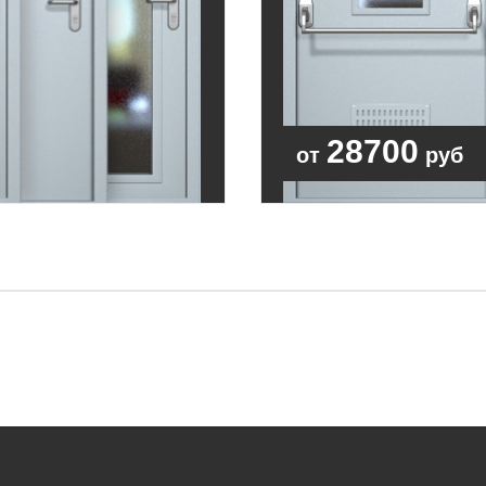
28700
от
руб