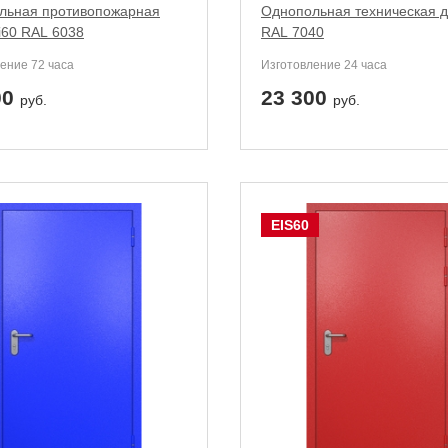
льная противопожарная
Однопольная техническая 
i60 RAL 6038
RAL 7040
ение 72 часа
Изготовление 24 часа
00
23 300
руб.
руб.
EIS60