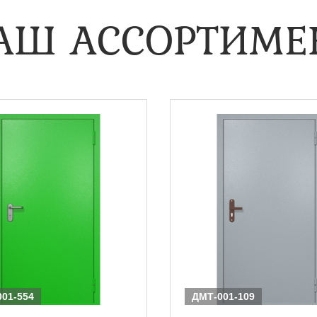
АШ АССОРТИМЕ
01-554
ДМТ-001-109