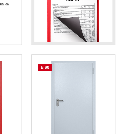
дверь
EI60