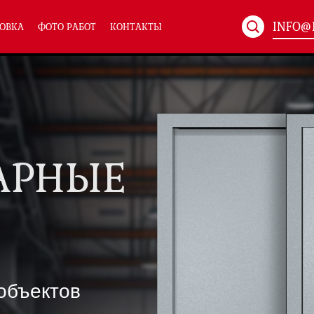
INFO@
ОВКА
ФОТО РАБОТ
КОНТАКТЫ
Артикул:
ХХХ-xxx
ТЕХНИЧЕСКИЕ ДВЕРИ
(586)
(
Однопольные техничес
24)
АРНЫЕ
Полуторные техническ
)
Двупольные техническ
)
симальным остеклением eiw-60
и eis-60
объектов
их учреждений