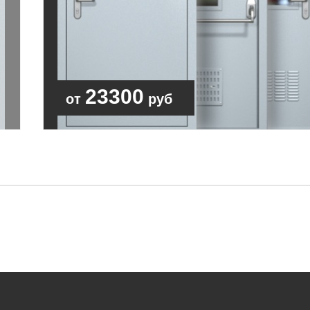
23300
от
руб