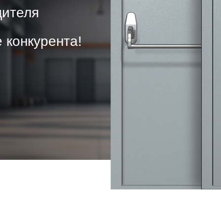
твенных помещений
ителя
стыковочным узлом
 конкурента!