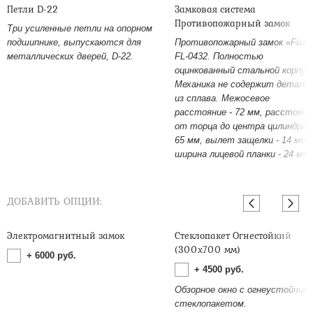
Петли D-22
Замковая система
Противопожарный замок
Три усиленные петли на опорном
подшипнике, выпускаются для
Противопожарный замок «Fuar
металлических дверей, D-22.
FL-0432. Полностью
оцинкованный стальной корпус
Механика не содержит детале
из сплава. Межосевое
расстояние - 72 мм, расстояни
от торца до центра цилиндра -
65 мм, вылет защелки - 14 мм,
ширина лицевой планки - 24 мм.
ДОБАВИТЬ ОПЦИИ:
Электромагнитный замок
Стеклопакет Огнестойкий
(300х700 мм)
+
6000
руб.
+
4500
руб.
Обзорное окно с огнеустойчив
стеклопакетом.