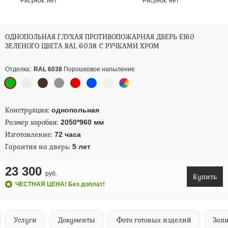
Рисунок:
нет
Рисунок:
нет
ОДНОПОЛЬНАЯ ГЛУХАЯ ПРОТИВОПОЖАРНАЯ ДВЕРЬ EI60
ЗЕЛЕНОГО ЦВЕТА RAL 6038 С РУЧКАМИ ХРОМ
Отделка:
RAL 6038
Порошковое напыление
Конструкция:
однопольная
Размер коробки:
2050*960 мм
Изготовление:
72 часа
Гарантия на дверь:
5 лет
23 300
руб.
Купить
ЧЕСТНАЯ ЦЕНА! Без доплат!
Услуги
Документы
Фото готовых изделий
Запи