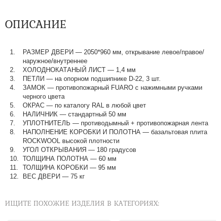
ОПИСАНИЕ
РАЗМЕР ДВЕРИ
—
2050*960 мм, открывание левое/правое/
наружное/внутреннее
ХОЛОДНОКАТАНЫЙ ЛИСТ
—
1,4 мм
ПЕТЛИ
—
на опорном подшипнике D-22, 3 шт.
ЗАМОК
—
противопожарный FUARO с нажимными ручками
черного цвета
ОКРАС
—
по каталогу RAL в любой цвет​​​​​​​
НАЛИЧНИК
—
стандартный 50 мм
УПЛОТНИТЕЛЬ
—
противодымный + противопожарная лента
НАПОЛНЕНИЕ КОРОБКИ И ПОЛОТНА
—
базальтовая плита
ROCKWOOL высокой плотности
УГОЛ ОТКРЫВАНИЯ
—
180 градусов
ТОЛЩИНА ПОЛОТНА
—
60 мм
ТОЛЩИНА КОРОБКИ
—
95 мм
ВЕС ДВЕРИ
—
75 кг
ИЩИТЕ ПОХОЖИЕ ИЗДЕЛИЯ В КАТЕГОРИЯХ: