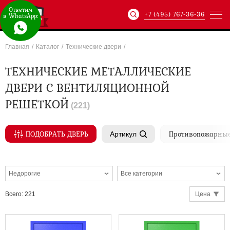
Ответим
+7 (495) 767-36-36
в WhatsApp:
Главная
/
Каталог
/
Технические двери
/
Артикул:
ХХХ-xxx-
ТЕХНИЧЕСКИЕ МЕТАЛЛИЧЕСКИЕ
ДВЕРИ С ВЕНТИЛЯЦИОННОЙ
РЕШЕТКОЙ
(
221
)
ПОДОБРАТЬ ДВЕРЬ
Противопожарные
Артикул
Недорогие
Все категории
ХХХ-xxx-
Всего
:
221
Цена