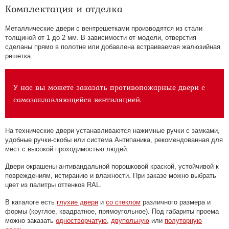
Комплектация и отделка
Металлические двери с вентрешетками производятся из стали
толщиной от 1 до 2 мм. В зависимости от модели, отверстия
сделаны прямо в полотне или добавлена встраиваемая жалюзийная
решетка.
У нас вы можете заказать противопожарные двери с
самозаплавляющейся вентиляцией.
На технические двери устанавливаются нажимные ручки с замками,
удобные ручки-скобы или система Антипаника, рекомендованная для
мест с высокой проходимостью людей.
Двери окрашены антивандальной порошковой краской, устойчивой к
повреждениям, истиранию и влажности. При заказе можно выбрать
цвет из палитры оттенков RAL.
В каталоге есть
глухие двери
и
со стеклом
различного размера и
формы (круглое, квадратное, прямоугольное). Под габариты проема
можно заказать
одностворчатую
,
двупольную
или
полуторную