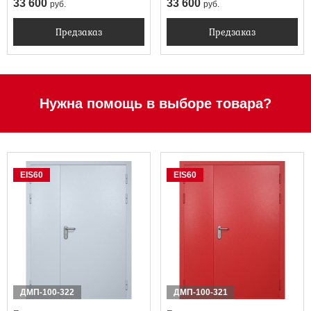
33 600
33 600
руб.
руб.
Предзаказ
Предзаказ
Нужна помощь в выборе товара?
EIS60
EIS60
ДМП-100-322
ДМП-100-321