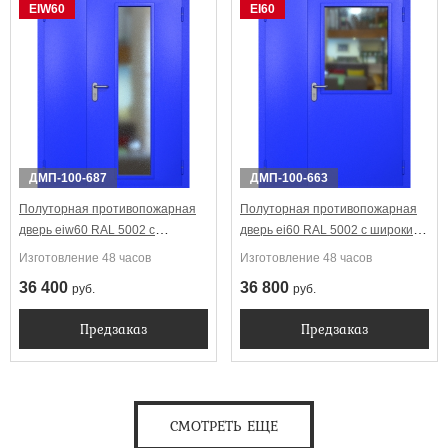
EIW60
EI60
ДМП-100-687
ДМП-100-663
Полуторная противопожарная
Полуторная противопожарная
дверь eiw60 RAL 5002 с
дверь ei60 RAL 5002 с широким
длинным узким стеклопакетом
стеклопакетом
Изготовление 48 часов
Изготовление 48 часов
36 400
36 800
руб.
руб.
Предзаказ
Предзаказ
СМОТРЕТЬ ЕЩЕ