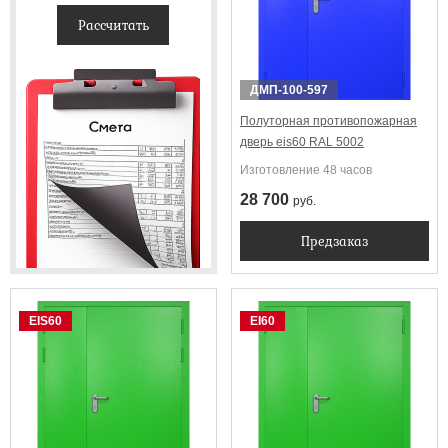
Рассчитать
ДМП-100-597
Полуторная противопожарная
дверь eis60 RAL 5002
Изготовление 48 часов
28 700
руб.
Предзаказ
EIS60
EI60