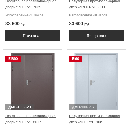
Полуторная противопожарная
Полуторная противопожарная
дверь eis60 RAL 7035
дверь eis60 RAL 3000
Изготовление 48 часов
Изготовление 48 часов
33 600
33 600
руб.
руб.
Предзаказ
Предзаказ
EIS60
EI60
ДМП-100-323
ДМП-100-297
Полуторная противопожарная
Полуторная противопожарная
дверь eis60 RAL 8017
дверь ei60 RAL 7035