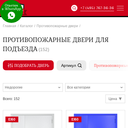
Ответим
Ответим
+7 (495) 767-36-36
в WhatsApp:
в Max:
Главная
/
Каталог
/
Противопожарные двери
/
Артикул:
ХХХ-xxx-
ПРОТИВОПОЖАРНЫЕ ДВЕРИ ДЛЯ
ПОДЪЕЗДА
(
152
)
ПОДОБРАТЬ ДВЕРЬ
Противопожарные
Артикул
Недорогие
Все категории
ХХХ-xxx-
Всего
:
152
Цена
EI60
EI60