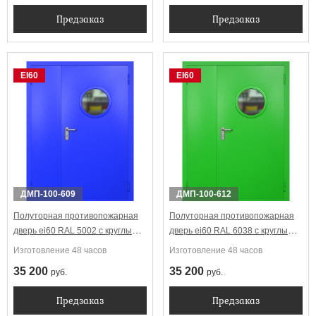
Предзаказ
Предзаказ
EI60
EI60
ДМП-100-609
ДМП-100-612
Полуторная противопожарная
Полуторная противопожарная
дверь ei60 RAL 5002 с круглым
дверь ei60 RAL 6038 с круглым
стеклопакетом
стеклопакетом
Изготовление 48 часов
Изготовление 48 часов
35 200
35 200
руб.
руб.
Предзаказ
Предзаказ