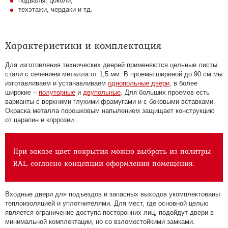
подвалы, цоколи;
техэтажи, чердаки и тд.
Характеристики и комплектация
Для изготовления технических дверей применяются цельные листы
стали с сечением металла от 1,5 мм. В проемы шириной до 90 см мы
изготавливаем и устанавливаем
однопольные двери
, в более
широкие –
полуторные
и
двупольные
. Для больших проемов есть
варианты с верхними глухими фрамугами и с боковыми вставками.
Окраска металла порошковым напылением защищает конструкцию
от царапин и коррозии.
При заказе цвет покрытия можно выбрать из палитры
RAL, согласно концепции оформления помещения.
Входные двери для подъездов и запасных выходов укомплектованы
теплоизоляцией и уплотнителями. Для мест, где основной целью
является ограничение доступа посторонних лиц, подойдут двери в
минимальной комплектации, но со взломостойкими замками.