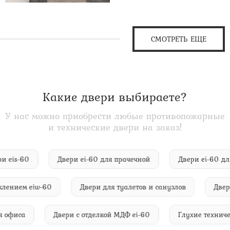
СМОТРЕТЬ ЕЩЕ
Какие двери выбираете?
У нас можно приобрести любые противопожарные
и технические двери на заказ!
двери eis-60
Двери ei-60 для прачечной
Двери ei-
ием eiw-60
Двери для туалетов и санузлов
Двери ei-
60 для офиса
Двери с отделкой МДФ ei-60
Глухие те