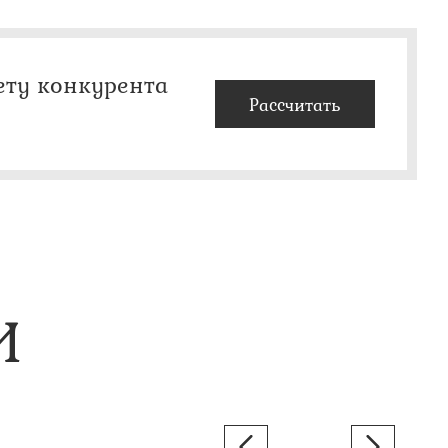
ету конкурента
Рассчитать
И