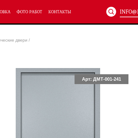
INFO@
ОВКА
ФОТО РАБОТ
КОНТАКТЫ
Артикул:
ХХХ-xxx
ические двери
/
ТЕХНИЧЕСКИЕ ДВЕРИ
(586)
(
Однопольные техничес
24)
Полуторные техническ
)
Двупольные техническ
)
Арт: ДМТ-001-241
симальным остеклением eiw-60
и eis-60
их учреждений