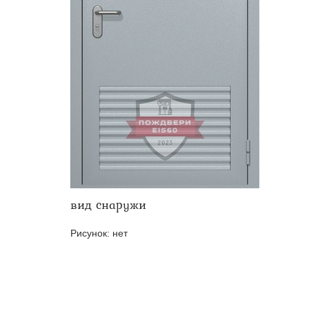
Двери ei-60 для производс
Противопожарные двери со 
вид снаружи
Рисунок:
нет