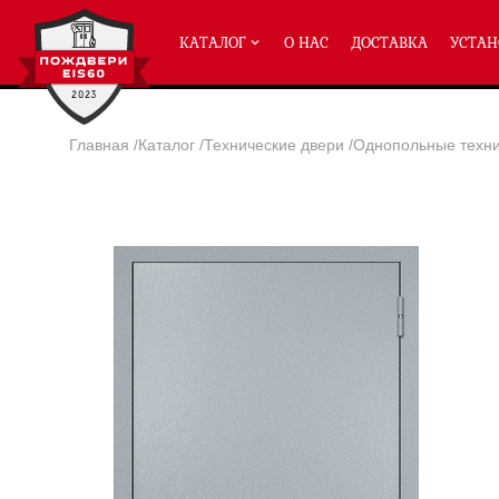
КАТАЛОГ
О НАС
ДОСТАВКА
УСТАН
Главная
/
Каталог
/
Технические двери
/
Однопольные техн
ПРОТИВОПОЖАРНЫЕ ДВЕРИ
Однопольные двери ei-60
(2
Полуторные двери ei-60
(204
Двупольные двери ei-60
(158
Глухие двери ei-60
Остекленные двери ei-60
Светопозрачные двери с мак
Двери с отделкой МДФ ei-60
Двери антипаника ei-60
Дымогазонепрницаемые двер
Двери ei-60 с отбойником
Двери ei-60 для медицинск