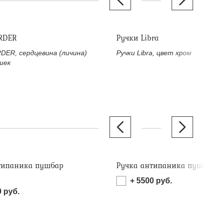
RDER
Ручки Libra
DER, сердцевина (личина)
Ручки Libra, цвет хром
шек
типаника пушбар
Ручка антипаника пушбар 
)
+
5500
руб.
0
руб.