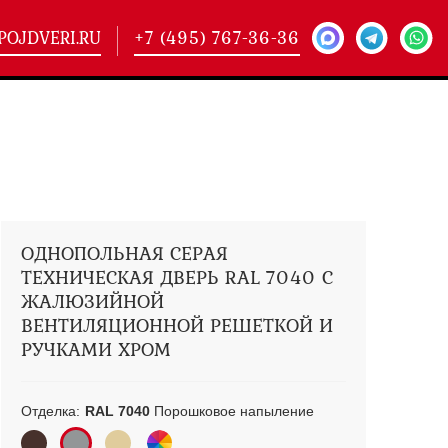
POJDVERI.RU
+7 (495) 767-36-36
-
425)
кие двери
(101)
ие двери
(146)
ие двери
(178)
ОДНОПОЛЬНАЯ СЕРАЯ
ТЕХНИЧЕСКАЯ ДВЕРЬ RAL 7040 С
ЖАЛЮЗИЙНОЙ
ВЕНТИЛЯЦИОННОЙ РЕШЕТКОЙ И
РУЧКАМИ ХРОМ
Отделка:
RAL 7040
Порошковое напыление