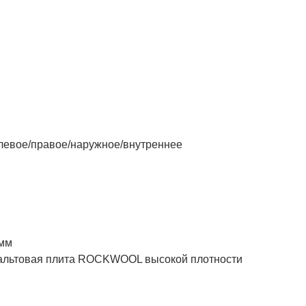
евое/правое/наружное/внутреннее
 мм
товая плита ROCKWOOL высокой плотности