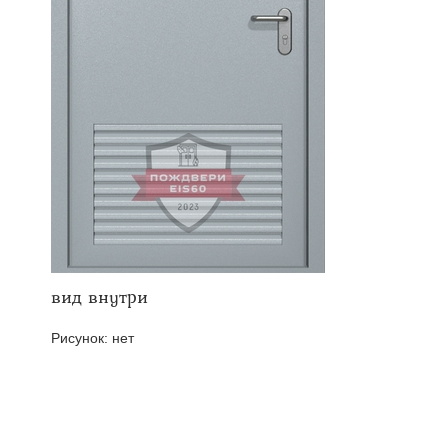
твенных помещений
стыковочным узлом
вид внутри
Рисунок:
нет