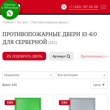
Ответим
+7 (495) 767-36-36
в WhatsApp:
Главная
/
Каталог
/
Противопожарные двери
/
Артикул:
ХХХ-xxx-
ПРОТИВОПОЖАРНЫЕ ДВЕРИ EI-60
ДЛЯ СЕРВЕРНОЙ
(
161
)
ПОДОБРАТЬ ДВЕРЬ
Противопожарные
Артикул
Недорогие
Все категории
ХХХ-xxx-
Всего
:
161
Цена
EI60
EI60