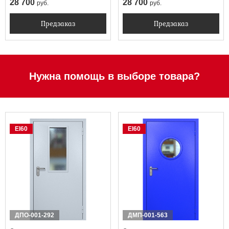
28 700
28 700
руб.
руб.
Предзаказ
Предзаказ
Нужна помощь в выборе товара?
EI60
EI60
ДПО-001-292
ДМП-001-563