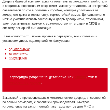
Двери в базовой комплектации изготовлены из холоднокатаной стали
с защитным порошковым покрытием, имеют утеплитель из негорючей
базальтовой плиты в полотне и коробке, контуры уплотнения от
холодного дыма и термоленту, термостойкий замок. Дополнительно
можно укомплектовать заказанную дверь доводчиком, отбойником,
электромагнитным замком с возможностью интеграции в СКУД и
систему пожарной сигнализации.
В зависимости от ширины проема в серверной, мы изготовим и
установим дверь подходящей конфигурации:
однопольную
;
двупольную
;
полуторную
.
В серверную разрешена установка как
глухих
, так и
остекленных дверей
.
Заказывайте противопожарные металлические двери для серверной
по вашим размерам, с гарантией производителя. Быстрое
изготовление на заказ, полный пакет документов для МЧС и