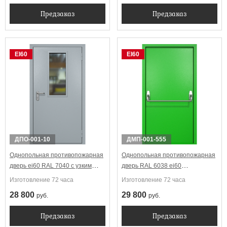
Предзаказ
Предзаказ
EI60
EI60
ДПО-001-10
ДМП-001-555
Однопольная противопожарная
Однопольная противопожарная
дверь ei60 RAL 7040 с узким
дверь RAL 6038 ei60
стеклопакетом
Антипаника
Изготовление 72 часа
Изготовление 72 часа
28 800
29 800
руб.
руб.
Предзаказ
Предзаказ