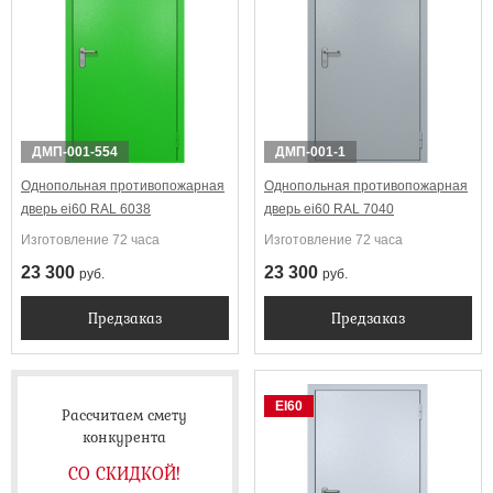
Выбрать
ДМП-001-554
ДМП-001-1
Однопольная противопожарная
Однопольная противопожарная
дверь ei60 RAL 6038
дверь ei60 RAL 7040
Изготовление 72 часа
Изготовление 72 часа
23 300
23 300
руб.
руб.
Предзаказ
Предзаказ
EI60
Рассчитаем смету
конкурента
СО СКИДКОЙ!