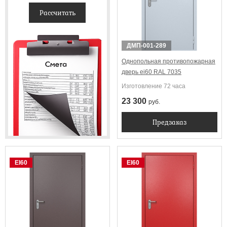
Рассчитать
ДМП-001-289
Однопольная противопожарная
дверь ei60 RAL 7035
Изготовление 72 часа
23 300
руб.
Предзаказ
EI60
EI60