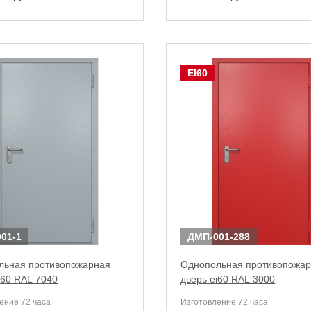
EI60
01-1
ДМП-001-288
льная противопожарная
Однопольная противопожа
i60 RAL 7040
дверь ei60 RAL 3000
ение 72 часа
Изготовление 72 часа