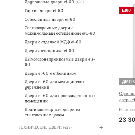
Двупольные двери ei-60
(158)
Двери ei-60 для производс
Глухие двери ei-60
Противопожарные двери со 
EI60
Остекленные двери ei-60
Светопозрачные двери с
максимальным остеклением eiw-60
Двери с отделкой МДФ ei-60
Двери антипаника ei-60
Дымогазонепрницаемые двери eis-
60
Двери ei-60 с отбойником
Двери ei-60 для медицинских
ДМП-0
учреждений
Однопо
Двери ei-60 для производственных
дверь e
помещений
Противопожарные двери со
Изготовл
стыковочным узлом
23 3
ТЕХНИЧЕСКИЕ ДВЕРИ
(425)