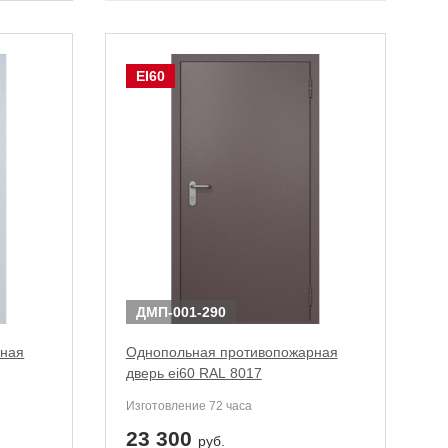
EI60
ДМП-001-290
рная
Однопольная противопожарная
дверь ei60 RAL 8017
Изготовление 72 часа
23 300
руб.