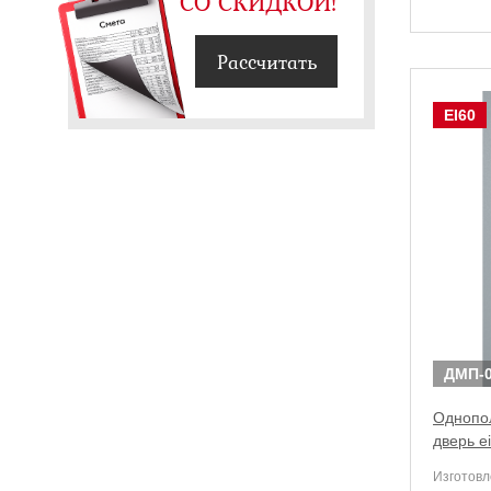
СО СКИДКОЙ!
Рассчитать
EI60
ДМП-0
Однопо
дверь e
Изготовл