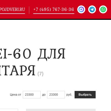
POJDVERI.RU
+7 (495) 767-36-36
-
425)
I-60 ДЛЯ
кие двери
(101)
ие двери
(146)
ие двери
(178)
ТАРЯ
(
7
)
Выбрать
Цена
от
до
руб.