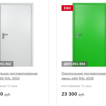
твенных помещений
стыковочным узлом
EI60
01-962
ДМП-001-554
льная противопожарная
Однопольная противопожа
i60 RAL 9003
дверь ei60 RAL 6038
ение 72 часа
Изготовление 72 часа
00
23 300
руб.
руб.