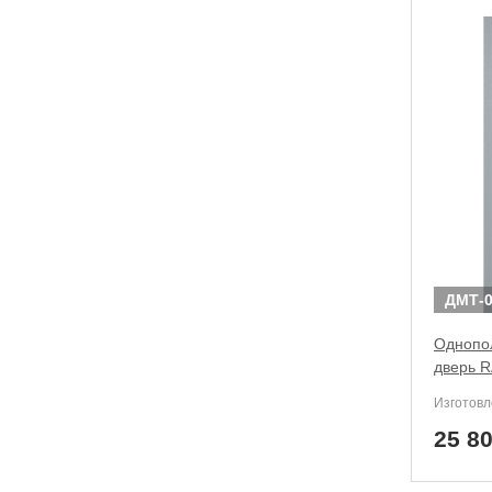
ДМТ-0
Однопол
дверь R
Изготовл
25 8