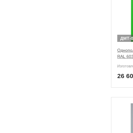
ДМТ-0
Однопол
RAL 603
Изготовл
26 6