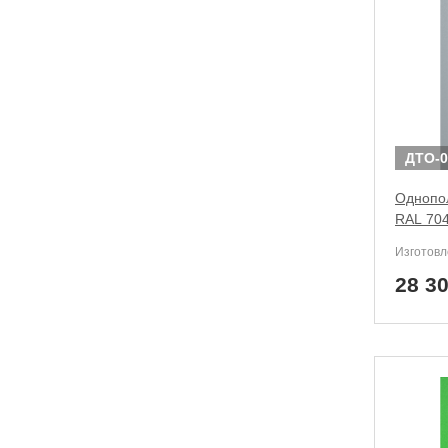
ДТО-0
Однопол
RAL 704
Изготовл
28 3