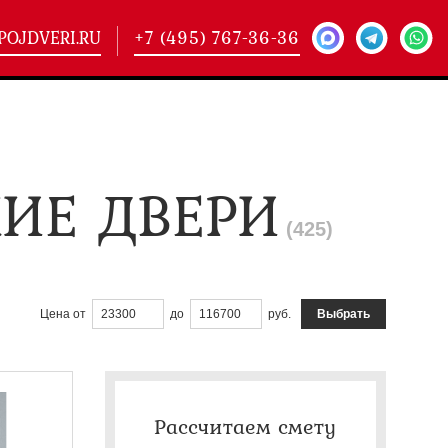
POJDVERI.RU
+7 (495) 767-36-36
-
425)
ИЕ ДВЕРИ
кие двери
(101)
ие двери
(146)
(
425
)
ие двери
(178)
Выбрать
Цена
от
до
руб.
Рассчитаем смету