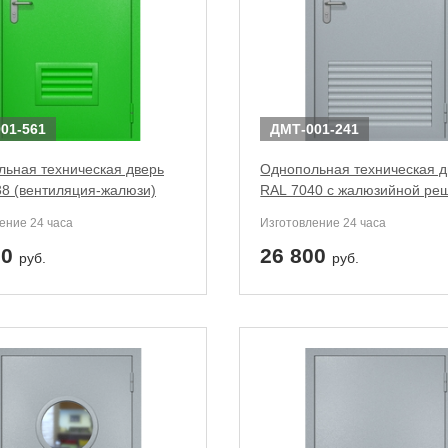
01-561
ДМТ-001-241
ьная техническая дверь
Однопольная техническая д
8 (вентиляция-жалюзи)
RAL 7040 с жалюзийной ре
ение 24 часа
Изготовление 24 часа
00
26 800
руб.
руб.