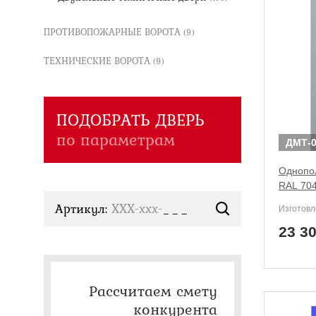
Двери ei-60 для производс
Противопожарные двери со 
ПРОТИВОПОЖАРНЫЕ ВОРОТА
(9)
ТЕХНИЧЕСКИЕ ВОРОТА
(9)
ПОДОБРАТЬ ДВЕРЬ
по параметрам
ДМТ-0
Однопол
RAL 70
Артикул:
ХХХ-xxx-
Изготовл
23 3
Рассчитаем смету
конкурента