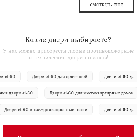
СМОТРЕТЬ ЕЩЕ
Какие двери выбираете?
У нас можно приобрести любые противопожарные
и технические двери на заказ!
двери ei-60
Двери ei-60 для прачечной
Двери ei-60
двери ei-60
Двери ei-60 для многоквартирных домов
Двери ei-60 в коммуникационные ниши
Двери ei-60