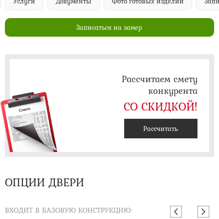
Услуги
Документы
Фото готовых изделий
Запи
Записаться на замер
Рассчитаем смету
конкурента
СО СКИДКОЙ!
Рассчитать
ОПЦИИ ДВЕРИ
ВХОДИТ В БАЗОВУЮ КОНСТРУКЦИЮ: