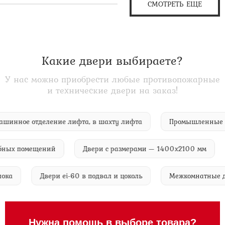
СМОТРЕТЬ ЕЩЕ
Какие двери выбираете?
У нас можно приобрести любые противопожарные
и технические двери на заказ!
 в машинное отделение лифта, в шахту лифта
Промышленн
ых помещений
Двери с размерами — 1400х2100 мм
Д
го блока
Двери ei-60 в подвал и цоколь
Межкомнатны
Нужна помощь в выборе товара?