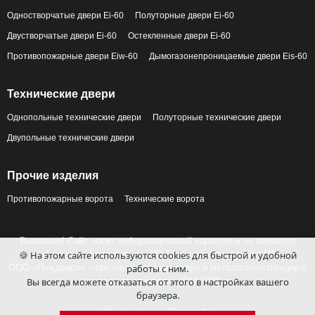
Одностворчатые двери Ei-60
Полуторные двери Ei-60
Двустворчатые двери Ei-60
Остекленные двери Ei-60
Противопожарные двери Eiw-60
Дымогазонепроницаемые двери Eis-60
Технические двери
Однопольные технические двери
Полуторные технические двери
Двупольные технические двери
Прочие изделия
Противопожарные ворота
Технические ворота
Внимание! Сайт носит информационный характер и не является
публичной офертой по ст. 437 Гражданского кодекса РФ.
🍪 На этом сайте используются cookies для быстрой и удобной
ООО «Пождвери» – противопожарные двери и металлоконструкции с
работы с ним.
завода-изготовителя, 2014-2026 гг.
Вы всегда можете отказаться от этого в настройках вашего
браузера.
Сделано в
Redmedia