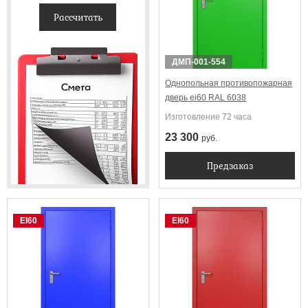
Рассчитать
ДМП-001-554
Однопольная противопожарная
дверь ei60 RAL 6038
Изготовление 72 часа
23 300
руб.
Предзаказ
EI60
EI60