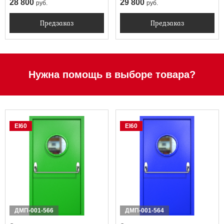
28 800
29 800
руб.
руб.
Предзаказ
Предзаказ
Нужна помощь в выборе товара?
EI60
EI60
ДМП-001-566
ДМП-001-564