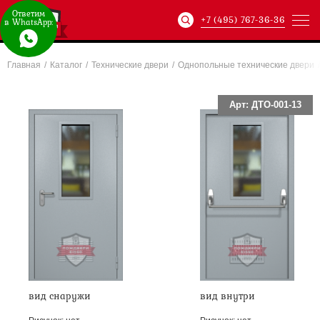
Ответим
+7 (495) 767-36-36
в WhatsApp:
Главная
/
Каталог
/
Технические двери
/
Однопольные технические двери
/
Артикул:
ХХХ-xxx-
Арт: ДТО-001-13
вид снаружи
вид внутри