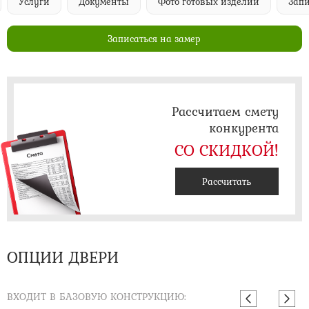
Услуги
Документы
Фото готовых изделий
Запи
Записаться на замер
Рассчитаем смету
конкурента
СО СКИДКОЙ!
Рассчитать
ОПЦИИ ДВЕРИ
ВХОДИТ В БАЗОВУЮ КОНСТРУКЦИЮ: