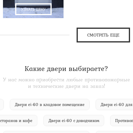
УЗНАТЬ ЦЕНУ
СМОТРЕТЬ ЕЩЕ
Какие двери выбираете?
У нас можно приобрести любые противопожарные
и технические двери на заказ!
ота
Двери ei-60 в кладовое помещение
Двери ei-60
оранов и кафе
Двери ei-60 с доводчиком
Противопож