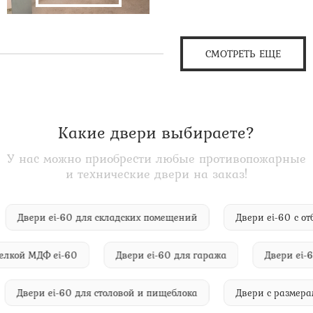
СМОТРЕТЬ ЕЩЕ
Какие двери выбираете?
У нас можно приобрести любые противопожарные
и технические двери на заказ!
Двери ei-60 для складских помещений
Двери ei-60 
кой МДФ ei-60
Двери ei-60 для гаража
Двери ei-60 
Двери ei-60 для столовой и пищеблока
Двери с раз