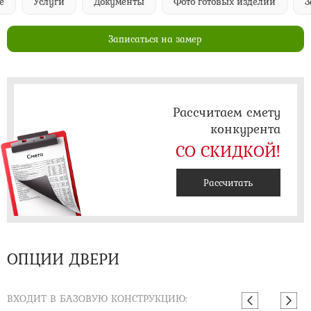
Услуги
Документы
Фото готовых изделий
Запи
Записаться на замер
Рассчитаем смету
конкурента
СО СКИДКОЙ!
Рассчитать
ОПЦИИ ДВЕРИ
ВХОДИТ В БАЗОВУЮ КОНСТРУКЦИЮ: