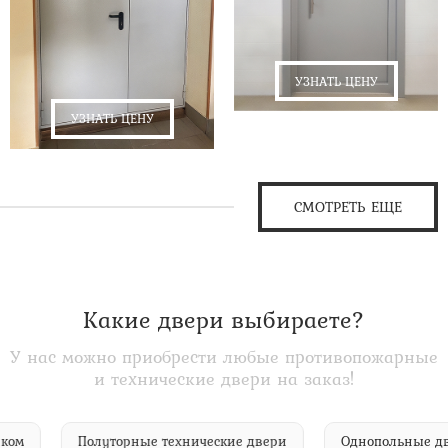
УЗНАТЬ ЦЕНУ
УЗНАТЬ ЦЕНУ
СМОТРЕТЬ ЕЩЕ
Какие двери выбираете?
У нас можно приобрести любые противопожарные
и технические двери на заказ!
ойником
Полуторные технические двери
Однопольны