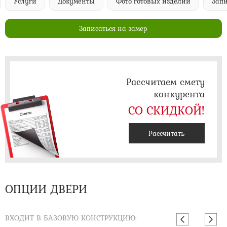
Услуги
Документы
Фото готовых изделий
Запи
Записаться на замер
Рассчитаем смету
конкурента
СО СКИДКОЙ!
Рассчитать
ОПЦИИ ДВЕРИ
ВХОДИТ В БАЗОВУЮ КОНСТРУКЦИЮ: