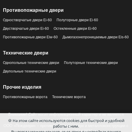
Противопожарные двери
Одностворчатые двери Ei-60
Полуторные двери Ei-60
Двустворчатые двери Ei-60
Остекленные двери Ei-60
Противопожарные двери Eiw-60
Дымогазонепроницаемые двери Eis-60
Технические двери
Однопольные технические двери
Полуторные технические двери
Двупольные технические двери
Прочие изделия
Противопожарные ворота
Технические ворота
Внимание! Сайт носит информационный характер и не является
🍪 На этом сайте используются cookies для быстрой и удобной
публичной офертой по ст. 437 Гражданского кодекса РФ.
работы с ним.
ООО «Пождвери» – противопожарные двери и металлоконструкции с
Вы всегда можете отказаться от этого в настройках вашего
завода-изготовителя, 2014-2026 гг.