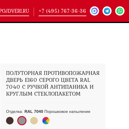
POJDVERI.RU
+7 (495) 767-36-36
-
425)
кие двери
(101)
ие двери
(146)
ие двери
(178)
ПОЛУТОРНАЯ ПРОТИВОПОЖАРНАЯ
ДВЕРЬ EI60 СЕРОГО ЦВЕТА RAL
7040 С РУЧКОЙ АНТИПАНИКА И
КРУГЛЫМ СТЕКЛОПАКЕТОМ
Отделка:
RAL 7040
Порошковое напыление