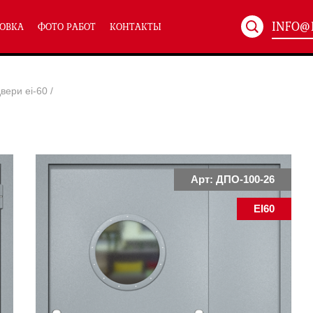
INFO@
ОВКА
ФОТО РАБОТ
КОНТАКТЫ
Артикул:
ХХХ-xxx
вери ei-60
/
ТЕХНИЧЕСКИЕ ДВЕРИ
(586)
(
Однопольные техничес
24)
Полуторные техническ
)
Двупольные техническ
)
Арт: ДПО-100-26
EI60
симальным остеклением eiw-60
и eis-60
их учреждений