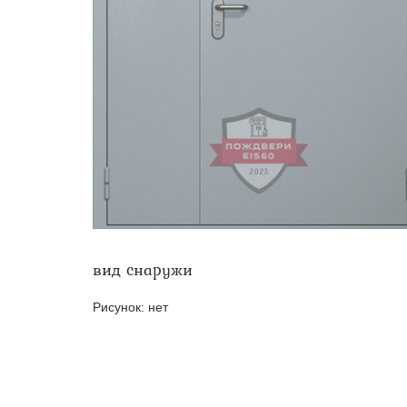
Двери ei-60 для производс
Противопожарные двери со 
вид снаружи
Рисунок:
нет