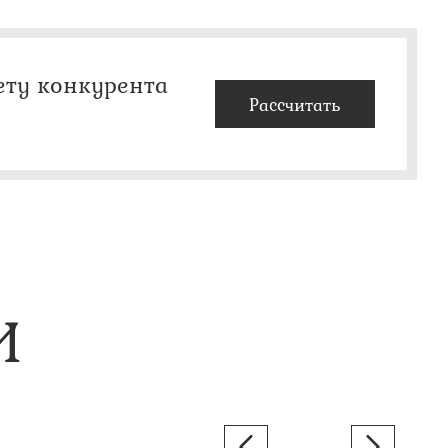
ету конкурента
Рассчитать
И