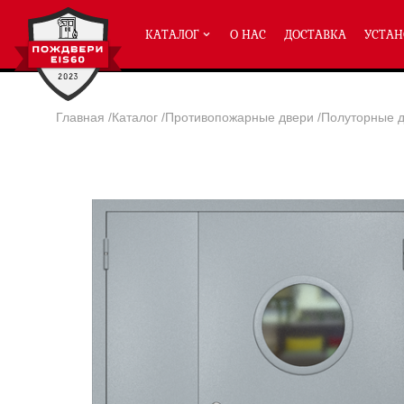
КАТАЛОГ
О НАС
ДОСТАВКА
УСТАН
Главная
/
Каталог
/
Противопожарные двери
/
Полуторные д
ПРОТИВОПОЖАРНЫЕ ДВЕРИ
Однопольные двери ei-60
(2
Полуторные двери ei-60
(204
Двупольные двери ei-60
(158
Глухие двери ei-60
Остекленные двери ei-60
Светопозрачные двери с мак
Двери с отделкой МДФ ei-60
Двери антипаника ei-60
Дымогазонепрницаемые двер
Двери ei-60 с отбойником
Двери ei-60 для медицинск