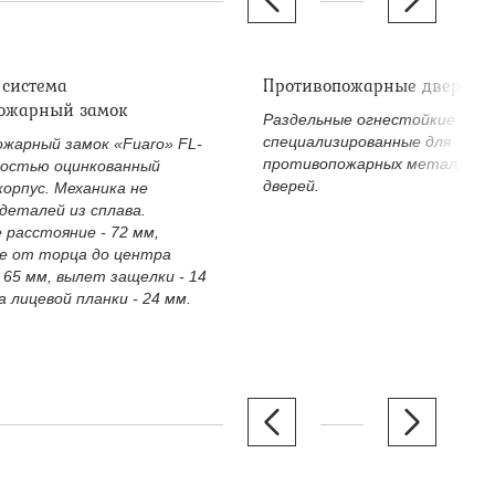
 система
Противопожарные дверные
ожарный замок
Раздельные огнестойкие двер
специализированные для
жарный замок «Fuaro» FL-
противопожарных металличе
ностью оцинкованный
дверей.
корпус. Механика не
деталей из сплава.
 расстояние - 72 мм,
е от торца до центра
 65 мм, вылет защелки - 14
 лицевой планки - 24 мм.