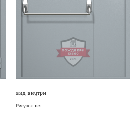
твенных помещений
стыковочным узлом
вид внутри
Рисунок:
нет