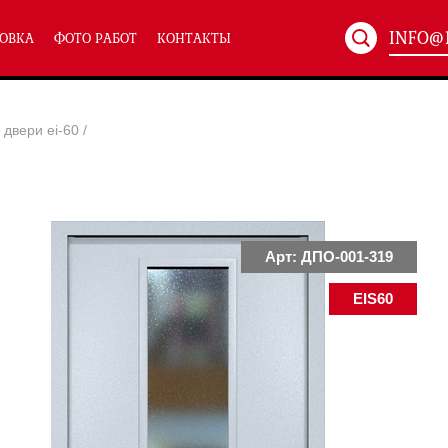
INFO@
ОВКА
ФОТО РАБОТ
КОНТАКТЫ
Артикул:
ХХХ-xxx
двери ei-60
/
ТЕХНИЧЕСКИЕ ДВЕРИ
(586)
(
Однопольные техничес
24)
Полуторные техническ
)
Двупольные техническ
)
Арт: ДПО-001-319
EIS60
симальным остеклением eiw-60
и eis-60
их учреждений