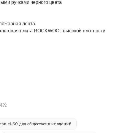
ми ручками черного цвета
пожарная лента
альтовая плита ROCKWOOL высокой плотности
ЯХ:
ери ei-60 для общественных зданий