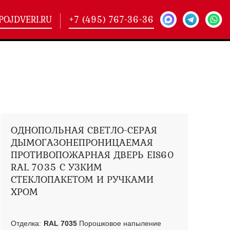
POJDVERI.RU
+7 (495) 767-36-36
-
425)
кие двери
(101)
ие двери
(146)
ие двери
(178)
ОДНОПОЛЬНАЯ СВЕТЛО-СЕРАЯ
ДЫМОГАЗОНЕПРОНИЦАЕМАЯ
ПРОТИВОПОЖАРНАЯ ДВЕРЬ EIS60
RAL 7035 С УЗКИМ
СТЕКЛОПАКЕТОМ И РУЧКАМИ
ХРОМ
Отделка:
RAL 7035
Порошковое напыление