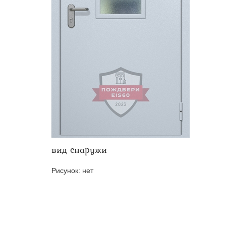
Двери ei-60 для производс
Противопожарные двери со 
вид снаружи
Рисунок:
нет