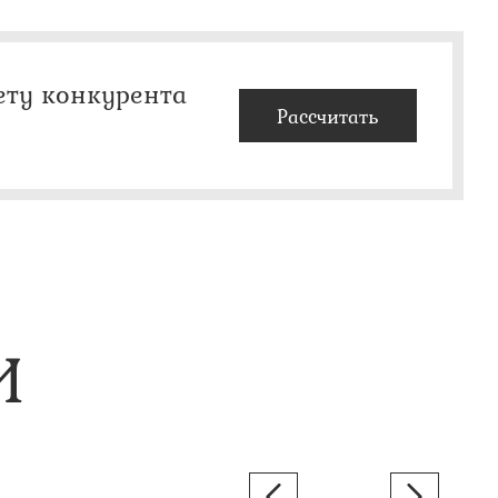
ету конкурента
Рассчитать
И