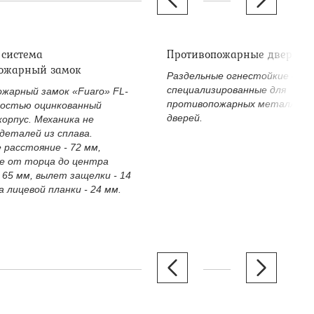
 система
Противопожарные дверные
ожарный замок
Раздельные огнестойкие двер
специализированные для
жарный замок «Fuaro» FL-
противопожарных металличе
ностью оцинкованный
дверей.
корпус. Механика не
деталей из сплава.
 расстояние - 72 мм,
е от торца до центра
 65 мм, вылет защелки - 14
 лицевой планки - 24 мм.