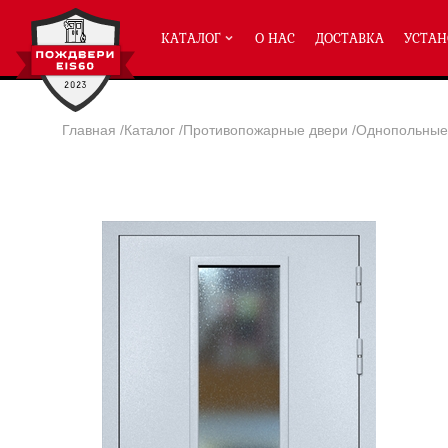
КАТАЛОГ
О НАС
ДОСТАВКА
УСТАН
Главная
/
Каталог
/
Противопожарные двери
/
Однопольные 
ПРОТИВОПОЖАРНЫЕ ДВЕРИ
Однопольные двери ei-60
(2
Полуторные двери ei-60
(204
Двупольные двери ei-60
(158
Глухие двери ei-60
Остекленные двери ei-60
Светопозрачные двери с мак
Двери с отделкой МДФ ei-60
Двери антипаника ei-60
Дымогазонепрницаемые двер
Двери ei-60 с отбойником
Двери ei-60 для медицинск