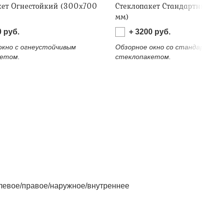
кет Огнестойкий (300х700
Стеклопакет Стандартный 
мм)
0
руб.
+
3200
руб.
окно с огнеустойчивым
Обзорное окно со стандартн
етом.
стеклопакетом.
левое/правое/наружное/внутреннее