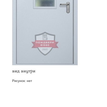
твенных помещений
стыковочным узлом
вид внутри
Рисунок:
нет