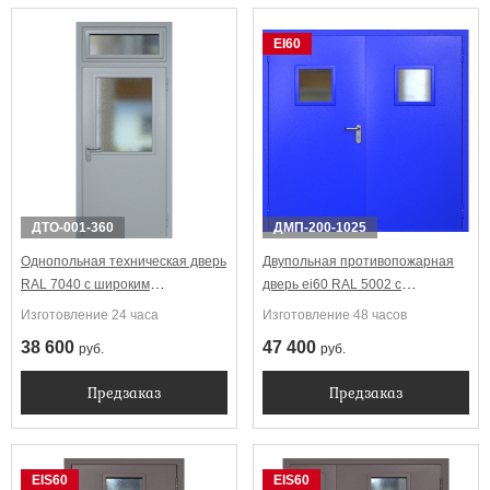
EI60
ДТО-001-360
ДМП-200-1025
Однопольная техническая дверь
Двупольная противопожарная
RAL 7040 с широким
дверь ei60 RAL 5002 с
стеклопакетом (остекленная
квадратными стеклопакетами
Изготовление 24 часа
Изготовление 48 часов
фрамуга)
38 600
47 400
руб.
руб.
Предзаказ
Предзаказ
EIS60
EIS60