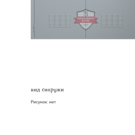
Двери ei-60 для производс
Противопожарные двери со 
вид снаружи
Рисунок:
нет