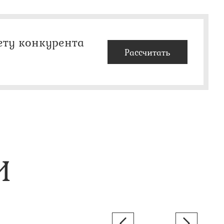
ету конкурента
Рассчитать
И