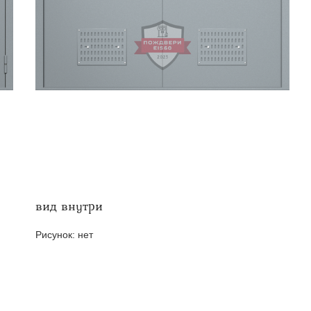
твенных помещений
стыковочным узлом
вид внутри
Рисунок:
нет