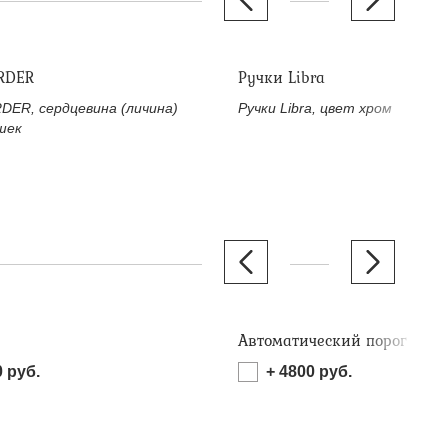
RDER
Ручки Libra
DER, сердцевина (личина)
Ручки Libra, цвет хром
шек
Автоматический порог
0
руб.
+
4800
руб.