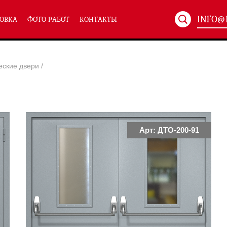
INFO@
ОВКА
ФОТО РАБОТ
КОНТАКТЫ
Артикул:
ХХХ-xxx
еские двери
/
ТЕХНИЧЕСКИЕ ДВЕРИ
(586)
(
Однопольные техничес
24)
Полуторные техническ
)
Двупольные техническ
)
Арт: ДТО-200-91
симальным остеклением eiw-60
и eis-60
их учреждений