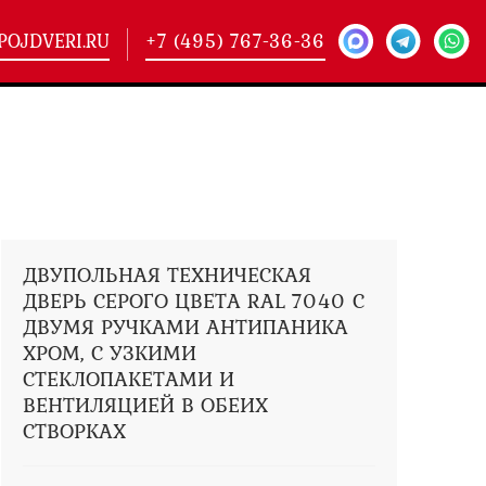
POJDVERI.RU
+7 (495) 767-36-36
-
425)
кие двери
(101)
ие двери
(146)
ие двери
(178)
ДВУПОЛЬНАЯ ТЕХНИЧЕСКАЯ
ДВЕРЬ СЕРОГО ЦВЕТА RAL 7040 С
ДВУМЯ РУЧКАМИ АНТИПАНИКА
ХРОМ, С УЗКИМИ
СТЕКЛОПАКЕТАМИ И
ВЕНТИЛЯЦИЕЙ В ОБЕИХ
СТВОРКАХ