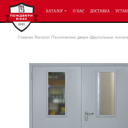
КАТАЛОГ
О НАС
ДОСТАВКА
УСТАН
Главная
/
Каталог
/
Технические двери
/
Двупольные технич
ПРОТИВОПОЖАРНЫЕ ДВЕРИ
Однопольные двери ei-60
(2
Полуторные двери ei-60
(204
Двупольные двери ei-60
(158
Глухие двери ei-60
Остекленные двери ei-60
Светопозрачные двери с мак
Двери с отделкой МДФ ei-60
Двери антипаника ei-60
Дымогазонепрницаемые двер
Двери ei-60 с отбойником
Двери ei-60 для медицинск