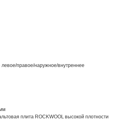
левое/правое/наружное/внутреннее
 мм
товая плита ROCKWOOL высокой плотности