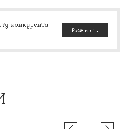
ету конкурента
Рассчитать
И