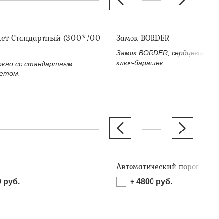
кет Стандартный (300*700
Замок BORDER
Замок BORDER, сердцевина (л
ключ-барашек
окно со стандартным
етом.
Автоматический порог
0
руб.
+
4800
руб.