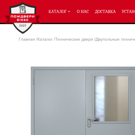
КАТАЛОГ
О НАС
ДОСТАВКА
УСТАН
Главная
/
Каталог
/
Технические двери
/
Двупольные технич
ПРОТИВОПОЖАРНЫЕ ДВЕРИ
Однопольные двери ei-60
(2
Полуторные двери ei-60
(204
Двупольные двери ei-60
(158
Глухие двери ei-60
Остекленные двери ei-60
Светопозрачные двери с мак
Двери с отделкой МДФ ei-60
Двери антипаника ei-60
Дымогазонепрницаемые двер
Двери ei-60 с отбойником
Двери ei-60 для медицинск