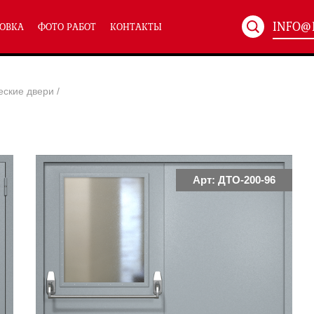
INFO@
ОВКА
ФОТО РАБОТ
КОНТАКТЫ
Артикул:
ХХХ-xxx
еские двери
/
ТЕХНИЧЕСКИЕ ДВЕРИ
(586)
(
Однопольные техничес
24)
Полуторные техническ
)
Двупольные техническ
)
Арт: ДТО-200-96
симальным остеклением eiw-60
и eis-60
их учреждений