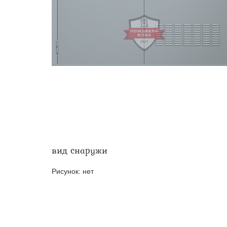
Двери ei-60 для производс
Противопожарные двери со 
вид снаружи
Рисунок:
нет