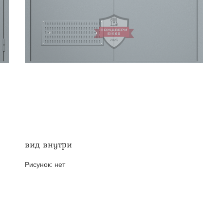
твенных помещений
стыковочным узлом
вид внутри
Рисунок:
нет