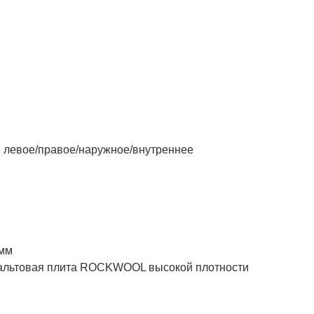
левое/правое/наружное/внутреннее
 мм
товая плита ROCKWOOL высокой плотности