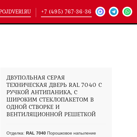
POJDVERI.RU
+7 (495) 767-36-36
-
425)
кие двери
(101)
ие двери
(146)
ие двери
(178)
ДВУПОЛЬНАЯ СЕРАЯ
ТЕХНИЧЕСКАЯ ДВЕРЬ RAL 7040 С
РУЧКОЙ АНТИПАНИКА, С
ШИРОКИМ СТЕКЛОПАКЕТОМ В
ОДНОЙ СТВОРКЕ И
ВЕНТИЛЯЦИОННОЙ РЕШЕТКОЙ
Отделка:
RAL 7040
Порошковое напыление