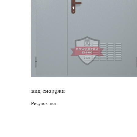
Двери ei-60 для производс
Противопожарные двери со 
вид снаружи
Рисунок:
нет