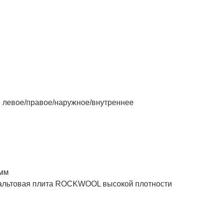
левое/правое/наружное/внутреннее
 мм
товая плита ROCKWOOL высокой плотности