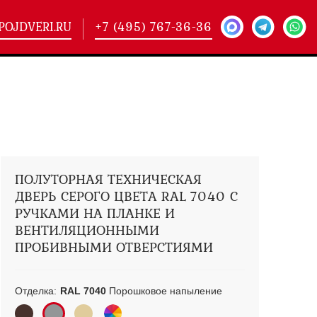
POJDVERI.RU
+7 (495) 767-36-36
-
425)
кие двери
(101)
ие двери
(146)
ие двери
(178)
ПОЛУТОРНАЯ ТЕХНИЧЕСКАЯ
ДВЕРЬ СЕРОГО ЦВЕТА RAL 7040 С
РУЧКАМИ НА ПЛАНКЕ И
ВЕНТИЛЯЦИОННЫМИ
ПРОБИВНЫМИ ОТВЕРСТИЯМИ
Отделка:
RAL 7040
Порошковое напыление