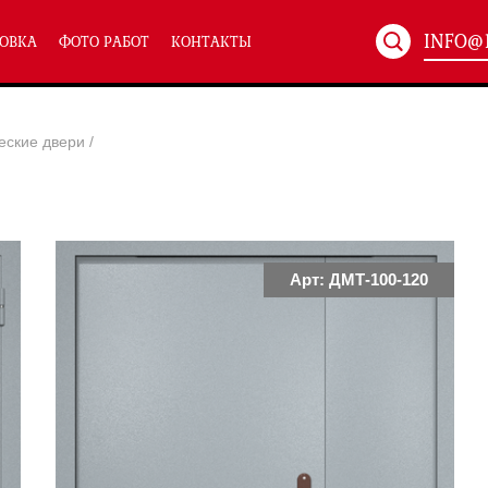
INFO@
ОВКА
ФОТО РАБОТ
КОНТАКТЫ
Артикул:
ХХХ-xxx
еские двери
/
ТЕХНИЧЕСКИЕ ДВЕРИ
(586)
(
Однопольные техничес
24)
Полуторные техническ
)
Двупольные техническ
)
Арт: ДМТ-100-120
симальным остеклением eiw-60
и eis-60
их учреждений