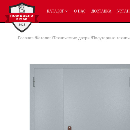
КАТАЛОГ
О НАС
ДОСТАВКА
УСТАН
Главная
/
Каталог
/
Технические двери
/
Полуторные технич
ПРОТИВОПОЖАРНЫЕ ДВЕРИ
Однопольные двери ei-60
(2
Полуторные двери ei-60
(204
Двупольные двери ei-60
(158
Глухие двери ei-60
Остекленные двери ei-60
Светопозрачные двери с мак
Двери с отделкой МДФ ei-60
Двери антипаника ei-60
Дымогазонепрницаемые двер
Двери ei-60 с отбойником
Двери ei-60 для медицинск