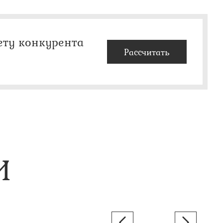
ету конкурента
Рассчитать
И