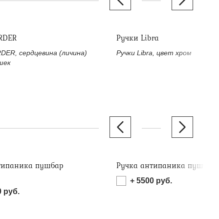
RDER
Ручки Libra
DER, сердцевина (личина)
Ручки Libra, цвет хром
шек
типаника пушбар
Ручка антипаника пушбар 
)
+
5500
руб.
0
руб.