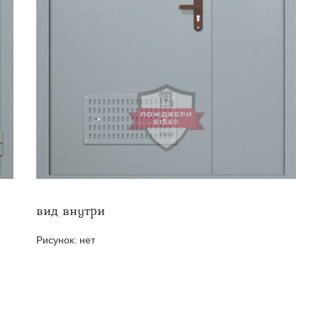
твенных помещений
стыковочным узлом
вид внутри
Рисунок:
нет