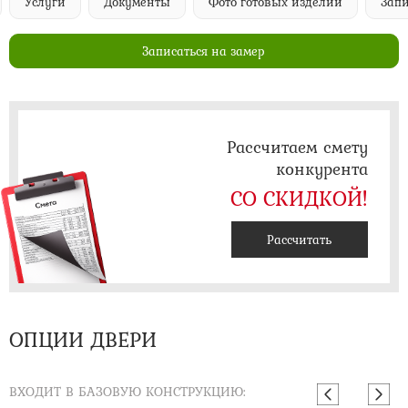
Услуги
Документы
Фото готовых изделий
Запи
Записаться на замер
Рассчитаем смету
конкурента
СО СКИДКОЙ!
Рассчитать
ОПЦИИ ДВЕРИ
ВХОДИТ В БАЗОВУЮ КОНСТРУКЦИЮ: