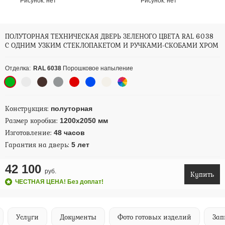
Рисунок:
нет
Рисунок:
нет
ПОЛУТОРНАЯ ТЕХНИЧЕСКАЯ ДВЕРЬ ЗЕЛЕНОГО ЦВЕТА RAL 6038
С ОДНИМ УЗКИМ СТЕКЛОПАКЕТОМ И РУЧКАМИ-СКОБАМИ ХРОМ
Отделка:
RAL 6038
Порошковое напыление
Конструкция:
полуторная
Размер коробки:
1200х2050 мм
Изготовление:
48 часов
Гарантия на дверь:
5 лет
42 100
руб.
Купить
ЧЕСТНАЯ ЦЕНА! Без доплат!
Услуги
Документы
Фото готовых изделий
Запи