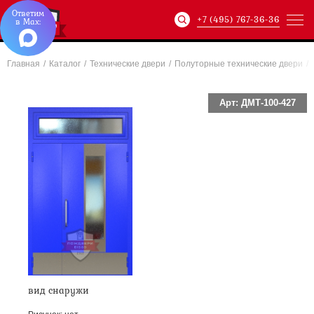
Ответим
+7 (495) 767-36-36
в Max:
Главная
/
Каталог
/
Технические двери
/
Полуторные технические двери
/
Артикул:
ХХХ-xxx-
Арт: ДМТ-100-427
вид снаружи