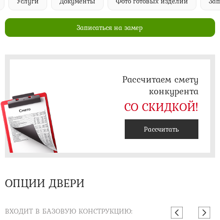
Услуги
Документы
Фото готовых изделий
Запи
Записаться на замер
Рассчитаем смету
конкурента
СО СКИДКОЙ!
Рассчитать
ОПЦИИ ДВЕРИ
ВХОДИТ В БАЗОВУЮ КОНСТРУКЦИЮ: