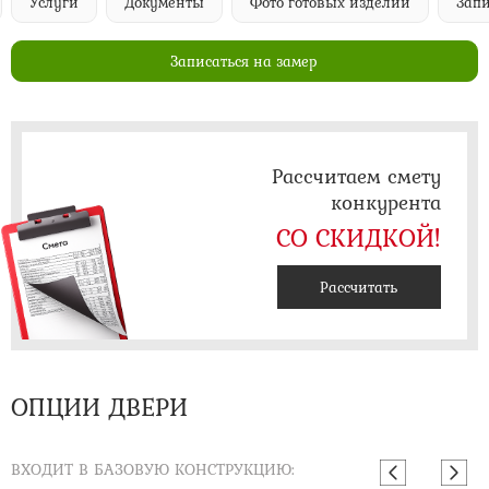
Услуги
Документы
Фото готовых изделий
Запи
Записаться на замер
Рассчитаем смету
конкурента
СО СКИДКОЙ!
Рассчитать
ОПЦИИ ДВЕРИ
ВХОДИТ В БАЗОВУЮ КОНСТРУКЦИЮ: