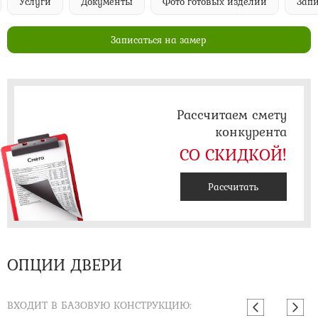
Услуги
Документы
Фото готовых изделий
Запи
Записаться на замер
Рассчитаем смету
конкурента
СО СКИДКОЙ!
Рассчитать
ОПЦИИ ДВЕРИ
ВХОДИТ В БАЗОВУЮ КОНСТРУКЦИЮ: