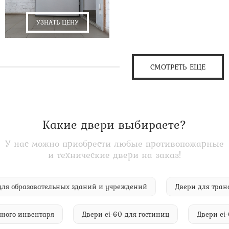
УЗНАТЬ ЦЕНУ
СМОТРЕТЬ ЕЩЕ
Какие двери выбираете?
У нас можно приобрести любые противопожарные
и технические двери на заказ!
-60 для образовательных зданий и учреждений
Двери для 
го инвентаря
Двери ei-60 для гостиниц
Двери ei-60 