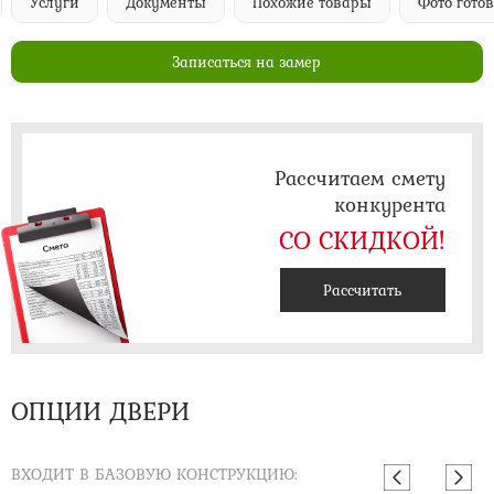
Услуги
Документы
Похожие товары
Фото гото
Записаться на замер
Рассчитаем смету
конкурента
СО СКИДКОЙ!
Рассчитать
ОПЦИИ ДВЕРИ
ВХОДИТ В БАЗОВУЮ КОНСТРУКЦИЮ: