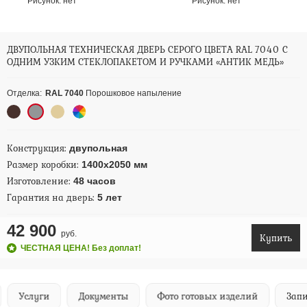
Рисунок:
нет
Рисунок:
нет
ДВУПОЛЬНАЯ ТЕХНИЧЕСКАЯ ДВЕРЬ СЕРОГО ЦВЕТА RAL 7040 С
ОДНИМ УЗКИМ СТЕКЛОПАКЕТОМ И РУЧКАМИ «АНТИК МЕДЬ»
Отделка:
RAL 7040
Порошковое напыление
Конструкция:
двупольная
Размер коробки:
1400х2050 мм
Изготовление:
48 часов
Гарантия на дверь:
5 лет
42 900
руб.
Купить
ЧЕСТНАЯ ЦЕНА! Без доплат!
Услуги
Документы
Фото готовых изделий
Запи