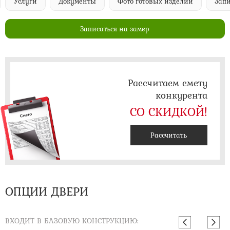
Услуги
Документы
Фото готовых изделий
Запи
Записаться на замер
Рассчитаем смету
конкурента
СО СКИДКОЙ!
Рассчитать
ОПЦИИ ДВЕРИ
ВХОДИТ В БАЗОВУЮ КОНСТРУКЦИЮ: