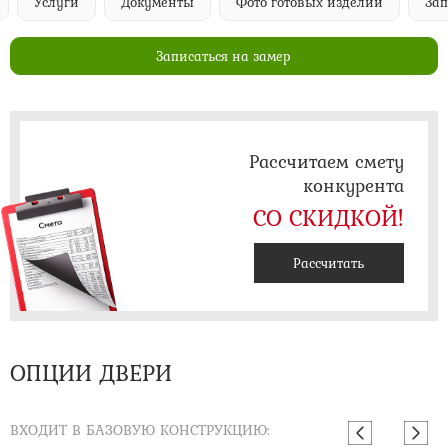
Услуги
Документы
Фото готовых изделий
Запи
Записаться на замер
Рассчитаем смету
конкурента
СО СКИДКОЙ!
Рассчитать
ОПЦИИ ДВЕРИ
ВХОДИТ В БАЗОВУЮ КОНСТРУКЦИЮ: