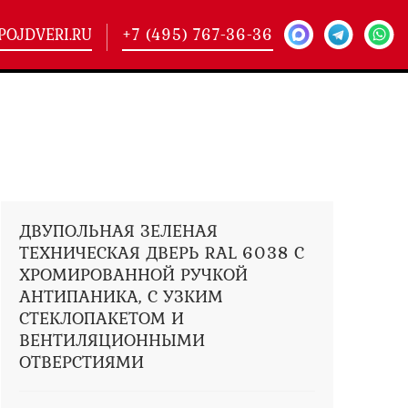
POJDVERI.RU
+7 (495) 767-36-36
-
425)
кие двери
(101)
ие двери
(146)
ие двери
(178)
ДВУПОЛЬНАЯ ЗЕЛЕНАЯ
ТЕХНИЧЕСКАЯ ДВЕРЬ RAL 6038 С
ХРОМИРОВАННОЙ РУЧКОЙ
АНТИПАНИКА, С УЗКИМ
СТЕКЛОПАКЕТОМ И
ВЕНТИЛЯЦИОННЫМИ
ОТВЕРСТИЯМИ