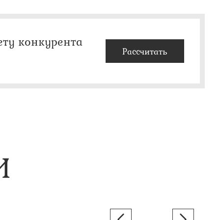
ету конкурента
Рассчитать
И