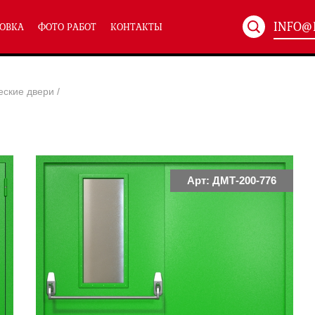
INFO@
ОВКА
ФОТО РАБОТ
КОНТАКТЫ
Артикул:
ХХХ-xxx
еские двери
/
ТЕХНИЧЕСКИЕ ДВЕРИ
(586)
(
Однопольные техничес
24)
Полуторные техническ
)
Двупольные техническ
)
Арт: ДМТ-200-776
симальным остеклением eiw-60
и eis-60
их учреждений