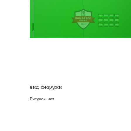
Двери ei-60 для производс
Противопожарные двери со 
вид снаружи
Рисунок:
нет