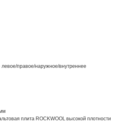
левое/правое/наружное/внутреннее
 мм
товая плита ROCKWOOL высокой плотности