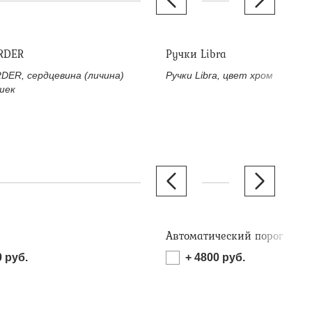
RDER
Ручки Libra
DER, сердцевина (личина)
Ручки Libra, цвет хром
шек
Автоматический порог
0
руб.
+
4800
руб.