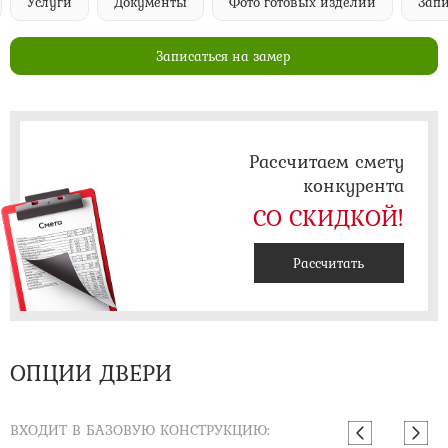
Услуги
Документы
Фото готовых изделий
Запи
Записаться на замер
Рассчитаем смету
конкурента
СО СКИДКОЙ!
Рассчитать
ОПЦИИ ДВЕРИ
ВХОДИТ В БАЗОВУЮ КОНСТРУКЦИЮ: