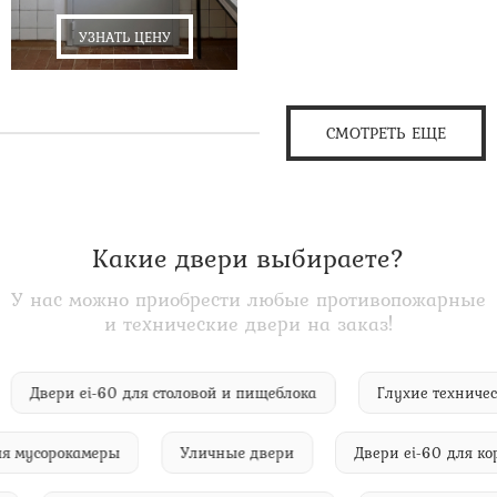
УЗНАТЬ ЦЕНУ
СМОТРЕТЬ ЕЩЕ
Какие двери выбираете?
У нас можно приобрести любые противопожарные
и технические двери на заказ!
Двери ei-60 для столовой и пищеблока
Глухие техн
мусорокамеры
Уличные двери
Двери ei-60 для корид