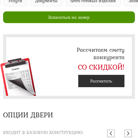
Услуги
Документы
Фото готовых изделий
Запи
Записаться на замер
Рассчитаем смету
конкурента
СО СКИДКОЙ!
Рассчитать
ОПЦИИ ДВЕРИ
ВХОДИТ В БАЗОВУЮ КОНСТРУКЦИЮ: