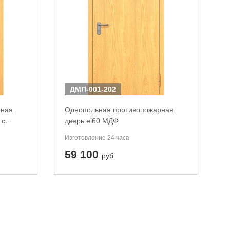
ДМП-001-202
рная
Однопольная противопожарная
 с
дверь ei60 МДФ
Изготовление 24 часа
59 100
руб.