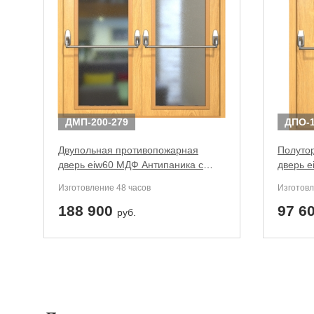
ДМП-200-279
ДПО-1
Двупольная противопожарная
Полуто
дверь eiw60 МДФ Антипаника с
дверь e
максимальным остеклением (обе
круглым
Изготовление 48 часов
Изготовл
створки, две ручки)
188 900
97 6
руб.