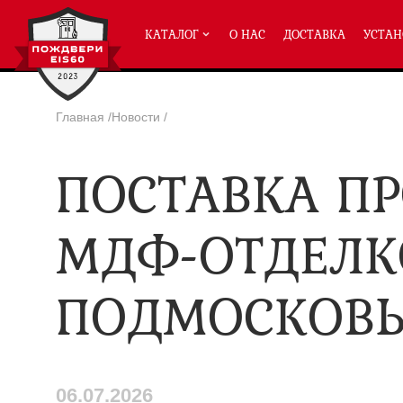
КАТАЛОГ
О НАС
ДОСТАВКА
УСТАН
Главная
/
Новости
/
ПРОТИВОПОЖАРНЫЕ ДВЕРИ
ПОСТАВКА П
Однопольные двери ei-60
(2
Полуторные двери ei-60
(204
Двупольные двери ei-60
(158
МДФ-ОТДЕЛК
Глухие двери ei-60
Остекленные двери ei-60
ПОДМОСКОВЬ
Светопозрачные двери с мак
Двери с отделкой МДФ ei-60
Двери антипаника ei-60
Дымогазонепрницаемые двер
Двери ei-60 с отбойником
Двери ei-60 для медицинск
06.07.2026