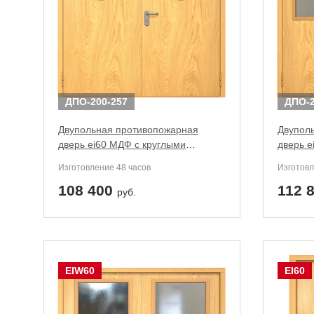
ДПО-200-257
ДПО-2
Двупольная противопожарная
Двупол
дверь ei60 МДФ с круглыми
дверь 
стеклопакетами
стекло
Изготовление 48 часов
Изготовл
108 400
112 
руб.
EIW60
EI60