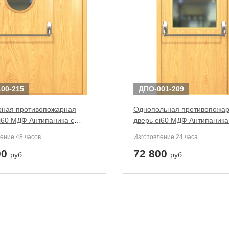
00-215
ДПО-001-209
рная противопожарная
Однопольная противопожа
i60 МДФ Антипаника с
дверь ei60 МДФ Антипаника
 стеклопакетом
широким стеклопакетом
ение 48 часов
Изготовление 24 часа
00
72 800
руб.
руб.