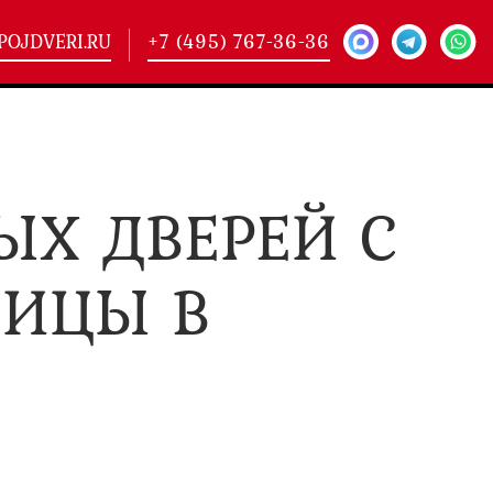
POJDVERI.RU
+7 (495) 767-36-36
-
425)
Х ДВЕРЕЙ С
кие двери
(101)
ие двери
(146)
ие двери
(178)
НИЦЫ В