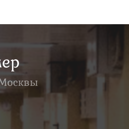
мер
 Москвы