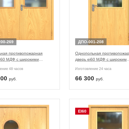
00-269
ДПО-001-208
ьная противопожарная
Однопольная противопожа
ei60 МДФ с широкими
дверь ei60 МДФ с широким
пакетами
стеклопакетом
ение 48 часов
Изготовление 24 часа
800
66 300
руб.
руб.
EI60