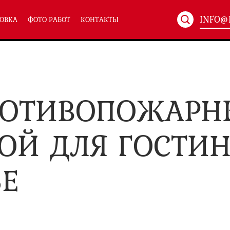
INFO@
ОВКА
ФОТО РАБОТ
КОНТАКТЫ
Артикул:
ХХХ-xxx
ТЕХНИЧЕСКИЕ ДВЕРИ
(586)
(
РОТИВОПОЖАРНЫ
Однопольные техничес
24)
Полуторные техническ
)
Двупольные техническ
)
ОЙ ДЛЯ ГОСТИ
Е
симальным остеклением eiw-60
и eis-60
их учреждений