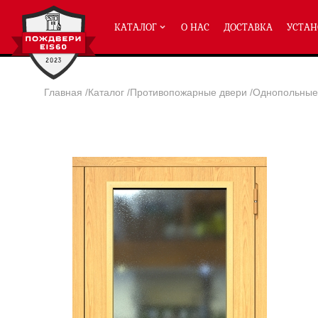
КАТАЛОГ
О НАС
ДОСТАВКА
УСТАН
Главная
/
Каталог
/
Противопожарные двери
/
Однопольные 
ПРОТИВОПОЖАРНЫЕ ДВЕРИ
Однопольные двери ei-60
(2
Полуторные двери ei-60
(204
Двупольные двери ei-60
(158
Глухие двери ei-60
Остекленные двери ei-60
Светопозрачные двери с мак
Двери с отделкой МДФ ei-60
Двери антипаника ei-60
Дымогазонепрницаемые двер
Двери ei-60 с отбойником
Двери ei-60 для медицинск