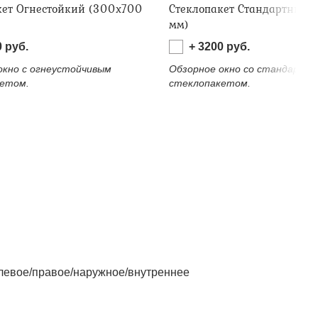
кет Огнестойкий (300х700
Стеклопакет Стандартный 
мм)
0
руб.
+
3200
руб.
окно с огнеустойчивым
Обзорное окно со стандартн
етом.
стеклопакетом.
левое/правое/наружное/внутреннее