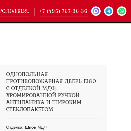
POJDVERI.RU
+7 (495) 767-36-36
-
425)
кие двери
(101)
ие двери
(146)
ие двери
(178)
ОДНОПОЛЬНАЯ
ПРОТИВОПОЖАРНАЯ ДВЕРЬ EI60
С ОТДЕЛКОЙ МДФ,
ХРОМИРОВАННОЙ РУЧКОЙ
АНТИПАНИКА И ШИРОКИМ
СТЕКЛОПАКЕТОМ
Отделка:
Шпон
МДФ