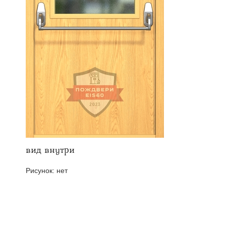
твенных помещений
стыковочным узлом
вид внутри
Рисунок:
нет