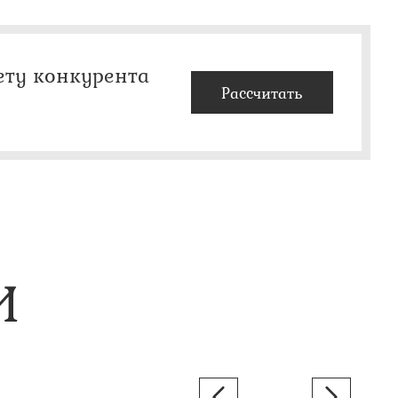
ету конкурента
Рассчитать
И