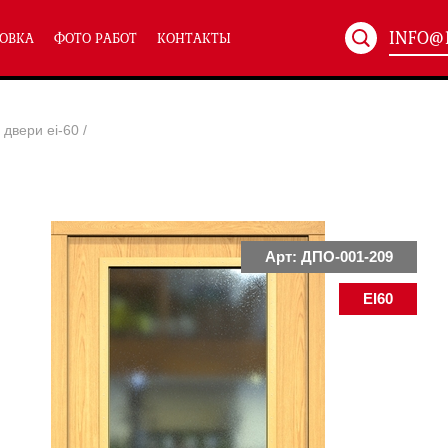
INFO@
ОВКА
ФОТО РАБОТ
КОНТАКТЫ
Артикул:
ХХХ-xxx
двери ei-60
/
ТЕХНИЧЕСКИЕ ДВЕРИ
(586)
(
Однопольные техничес
24)
Полуторные техническ
)
Двупольные техническ
)
Арт: ДПО-001-209
EI60
симальным остеклением eiw-60
и eis-60
их учреждений