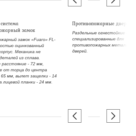
 система
Противопожарные дверные
ожарный замок
Раздельные огнестойкие двер
специализированные для
жарный замок «Fuaro» FL-
противопожарных металличе
ностью оцинкованный
дверей.
корпус. Механика не
деталей из сплава.
 расстояние - 72 мм,
е от торца до центра
 65 мм, вылет защелки - 14
 лицевой планки - 24 мм.