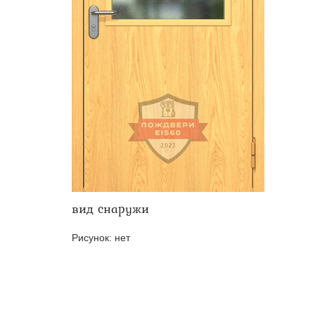
Двери ei-60 для производс
Противопожарные двери со 
вид снаружи
Рисунок:
нет