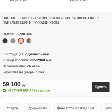
Рисунок:
нет
Рисунок:
нет
ОДНОПОЛЬНАЯ ГЛУХАЯ ПРОТИВОПОЖАРНАЯ ДВЕРЬ EI60 С
ПАНЕЛЬЮ МДФ И РУЧКАМИ ХРОМ
Отделка:
Шпон
МДФ
Конструкция:
однопольная
Размер коробки:
2050*960 мм
Изготовление:
24 часа
Гарантия на дверь:
5 лет
59 100
руб.
Купить
ЧЕСТНАЯ ЦЕНА! Без доплат!
Услуги
Документы
Фото готовых изделий
Запи