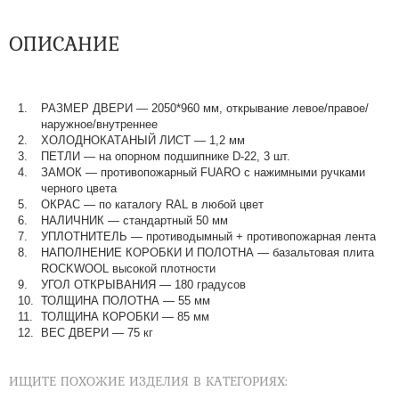
ОПИСАНИЕ
РАЗМЕР ДВЕРИ
—
2050*960 мм, открывание левое/правое/
наружное/внутреннее
ХОЛОДНОКАТАНЫЙ ЛИСТ
—
1,2 мм
ПЕТЛИ
—
на опорном подшипнике D-22, 3 шт.
ЗАМОК
—
противопожарный FUARO с нажимными ручками
черного цвета
ОКРАС
—
по каталогу RAL в любой цвет​​​​​​​
НАЛИЧНИК
—
стандартный 50 мм
УПЛОТНИТЕЛЬ
—
противодымный + противопожарная лента
НАПОЛНЕНИЕ КОРОБКИ И ПОЛОТНА
—
базальтовая плита
ROCKWOOL высокой плотности
УГОЛ ОТКРЫВАНИЯ
—
180 градусов
ТОЛЩИНА ПОЛОТНА
—
55 мм
ТОЛЩИНА КОРОБКИ
—
85 мм
ВЕС ДВЕРИ
—
75 кг
ИЩИТЕ ПОХОЖИЕ ИЗДЕЛИЯ В КАТЕГОРИЯХ: