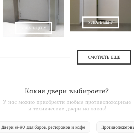
УЗНАТЬ ЦЕНУ
УЗНАТЬ ЦЕНУ
СМОТРЕТЬ ЕЩЕ
Какие двери выбираете?
У нас можно приобрести любые противопожарные
и технические двери на заказ!
Двери ei-60 для баров, ресторанов и кафе
Противопож