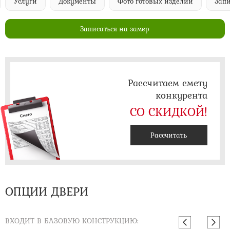
Услуги
Документы
Фото готовых изделий
Запи
Записаться на замер
Рассчитаем смету
конкурента
СО СКИДКОЙ!
Рассчитать
ОПЦИИ ДВЕРИ
ВХОДИТ В БАЗОВУЮ КОНСТРУКЦИЮ: