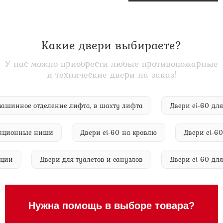
Какие двери выбираете?
У нас можно приобрести любые противопожарные
и технические двери на заказ!
0 в машинное отделение лифта, в шахту лифта
Двери ei-6
ионные ниши
Двери ei-60 на кровлю
Двери ei-60 дл
 станции
Двери для туалетов и санузлов
Двери ei-60
Нужна помощь в выборе товара?