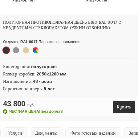
Рисунок:
Нет
Рисунок:
Нет
ПОЛУТОРНАЯ ПРОТИВОПОЖАРНАЯ ДВЕРЬ EI60 RAL 8017 С
КВАДРАТНЫМ СТЕКЛОПАКЕТОМ (УЗКИЙ ОТБОЙНИК)
Отделка:
RAL 8017
Порошковое напыление
Конструкция:
полуторная
Размер коробки:
2050х1200 мм
Изготовление:
48 часов
Гарантия на дверь:
5 лет
43 800
руб.
Купить
ЧЕСТНАЯ ЦЕНА! Без доплат!
Услуги
Документы
Фото готовых изделий
Запи