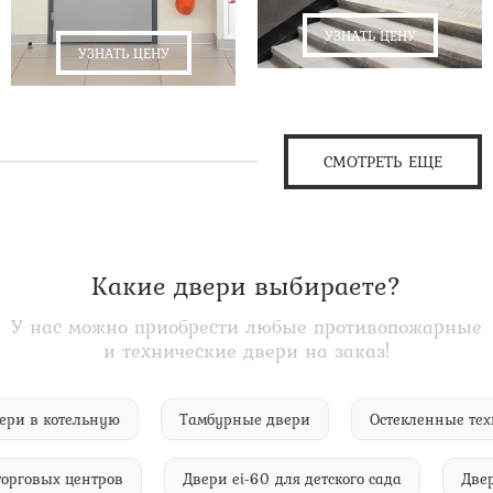
УЗНАТЬ ЦЕНУ
УЗНАТЬ ЦЕНУ
СМОТРЕТЬ ЕЩЕ
Какие двери выбираете?
У нас можно приобрести любые противопожарные
и технические двери на заказ!
е двери в котельную
Тамбурные двери
Остекленные
говых центров
Двери ei-60 для детского сада
Двери e