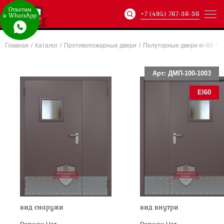
Ответим
+7 (495) 767-36-36
в WhatsApp:
Главная
/
Каталог
/
Противопожарные двери
/
Полуторные двери ei-60
/
Артикул:
ХХХ-xxx-
Арт: ДМП-100-1003
EI60
вид снаружи
вид внутри