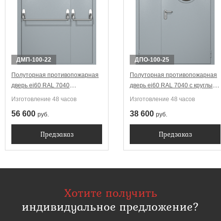
ДМП-100-22
ДПО-100-25
Полуторная противопожарная
Полуторная противопожарная
дверь ei60 RAL 7040
дверь ei60 RAL 7040 с круглым
Антипаника (две ручки)
стеклопакетом
Изготовление 48 часов
Изготовление 48 часов
56 600
38 600
руб.
руб.
Предзаказ
Предзаказ
Хотите получить
индивидуальное предложение?