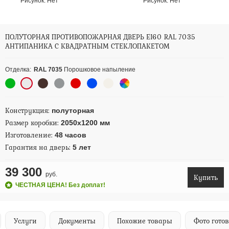
Рисунок:
Нет
Рисунок:
Нет
ПОЛУТОРНАЯ ПРОТИВОПОЖАРНАЯ ДВЕРЬ EI60 RAL 7035
АНТИПАНИКА С КВАДРАТНЫМ СТЕКЛОПАКЕТОМ
Отделка:
RAL 7035
Порошковое напыление
Конструкция:
полуторная
Размер коробки:
2050х1200 мм
Изготовление:
48 часов
Гарантия на дверь:
5 лет
39 300
руб.
Купить
ЧЕСТНАЯ ЦЕНА! Без доплат!
Услуги
Документы
Похожие товары
Фото гото