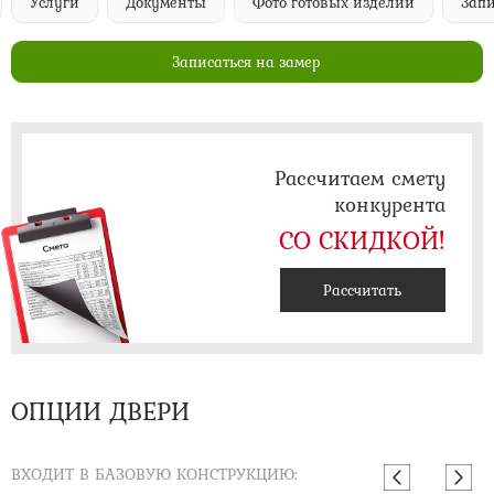
Услуги
Документы
Фото готовых изделий
Запи
Записаться на замер
Рассчитаем смету
конкурента
СО СКИДКОЙ!
Рассчитать
ОПЦИИ ДВЕРИ
ВХОДИТ В БАЗОВУЮ КОНСТРУКЦИЮ: