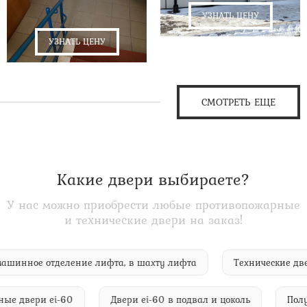
УЗНАТЬ ЦЕНУ
УЗНАТЬ ЦЕНУ
СМОТРЕТЬ ЕЩЕ
Какие двери выбираете?
У нас можно приобрести любые противопожарные
и технические двери на заказ!
0 в машинное отделение лифта, в шахту лифта
Технические
двери ei-60
Двери ei-60 в подвал и цоколь
Полутор