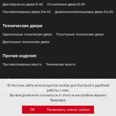
Двустворчатые двери Ei-60
Остекленные двери Ei-60
Противопожарные двери Eiw-60
Дымогазонепроницаемые двери Eis-60
Технические двери
Однопольные технические двери
Полуторные технические двери
Двупольные технические двери
Прочие изделия
Противопожарные ворота
Технические ворота
Внимание! Сайт носит информационный характер и не является
публичной офертой по ст. 437 Гражданского кодекса РФ.
🍪 На этом сайте используются cookies для быстрой и удобной
ООО «Пождвери» – противопожарные двери и металлоконструкции с
работы с ним.
завода-изготовителя, 2014-2026 гг.
Вы всегда можете отказаться от этого в настройках вашего
браузера.
Сделано в
Redmedia
OK
Посмотреть список cookies