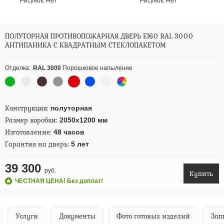
Рисунок:
Нет
Рисунок:
Нет
ПОЛУТОРНАЯ ПРОТИВОПОЖАРНАЯ ДВЕРЬ EI60 RAL 3000
АНТИПАНИКА С КВАДРАТНЫМ СТЕКЛОПАКЕТОМ
Отделка:
RAL 3000
Порошковое напыление
Конструкция:
полуторная
Размер коробки:
2050х1200 мм
Изготовление:
48 часов
Гарантия на дверь:
5 лет
39 300
руб.
Купить
ЧЕСТНАЯ ЦЕНА! Без доплат!
Услуги
Документы
Фото готовых изделий
Запи