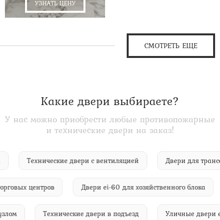
УЗНАТЬ ЦЕНУ
СМОТРЕТЬ ЕЩЕ
Какие двери выбираете?
У нас можно приобрести любые противопожарные
и технические двери на заказ!
 сада
Технические двери с вентиляцией
Двери для 
овых центров
Двери ei-60 для хозяйственного блока
ным узлом
Технические двери в подъезд
Уличные дв