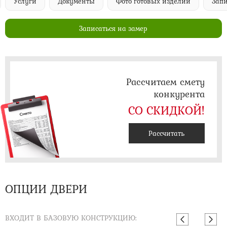
Услуги
Документы
Фото готовых изделий
Запи
Записаться на замер
Рассчитаем смету
конкурента
СО СКИДКОЙ!
Рассчитать
ОПЦИИ ДВЕРИ
ВХОДИТ В БАЗОВУЮ КОНСТРУКЦИЮ: