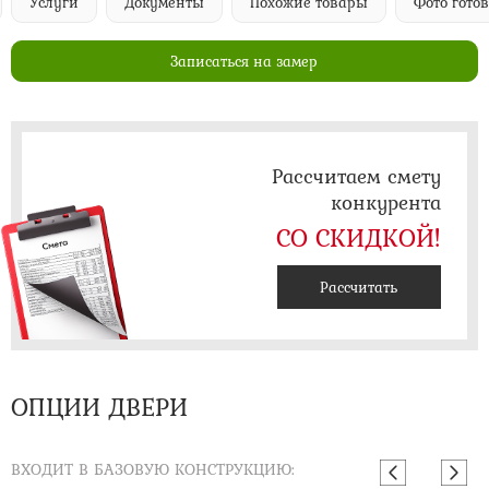
Услуги
Документы
Похожие товары
Фото гото
Записаться на замер
Рассчитаем смету
конкурента
СО СКИДКОЙ!
Рассчитать
ОПЦИИ ДВЕРИ
ВХОДИТ В БАЗОВУЮ КОНСТРУКЦИЮ: