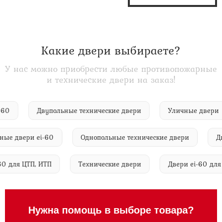
Какие двери выбираете?
У нас можно приобрести любые противопожарные
и технические двери на заказ!
а ei-60
Двупольные технические двери
Уличные дв
двери ei-60
Однопольные технические двери
Двери
 ei-60 для ЦТП, ИТП
Технические двери
Двери ei-60
Нужна помощь в выборе товара?