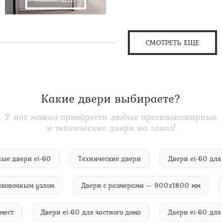
СМОТРЕТЬ ЕЩЕ
Какие двери выбираете?
У нас можно приобрести любые противопожарные
и технические двери на заказ!
бурные двери ei-60
Технические двери
Двери ei-60
очным узлом
Двери с размерами — 900х1800 мм
Ул
мых мест
Двери ei-60 для частного дома
Двери ei-60