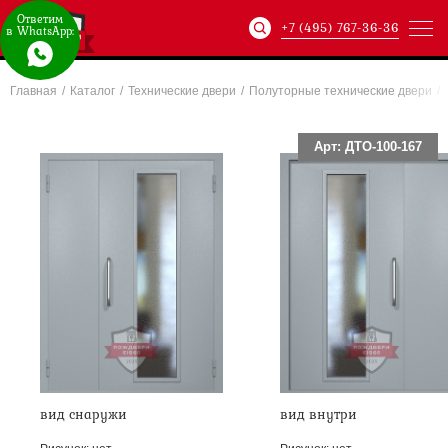
Ответим
+7 (495) 767-36-36
в WhatsApp:
Главная
/
Каталог
/
Технические двери
/
Полуторные технические двери
/
Артикул:
ХХХ-xxx-
Арт: ДТО-100-167
вид снаружи
вид внутри