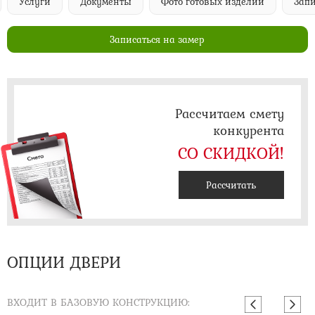
Услуги
Документы
Фото готовых изделий
Запи
Записаться на замер
Рассчитаем смету
конкурента
СО СКИДКОЙ!
Рассчитать
ОПЦИИ ДВЕРИ
ВХОДИТ В БАЗОВУЮ КОНСТРУКЦИЮ: