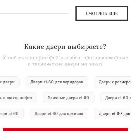
СМОТРЕТЬ ЕЩЕ
Какие двери выбираете?
У нас можно приобрести любые противопожарные
и технические двери на заказ!
еские двери
Двери ei-60 для коридоров
Двери с ра
шахту лифта
Уличные двери ei-60
Двери ei-60 для 
е двери ei-60
Двери ei-60 для архивов
Двери ei-6