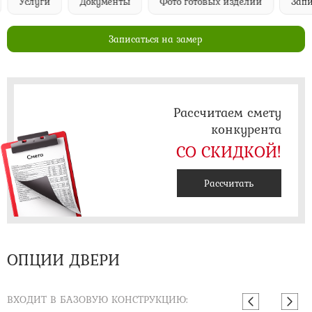
Услуги
Документы
Фото готовых изделий
Запи
Записаться на замер
Рассчитаем смету
конкурента
СО СКИДКОЙ!
Рассчитать
ОПЦИИ ДВЕРИ
ВХОДИТ В БАЗОВУЮ КОНСТРУКЦИЮ: