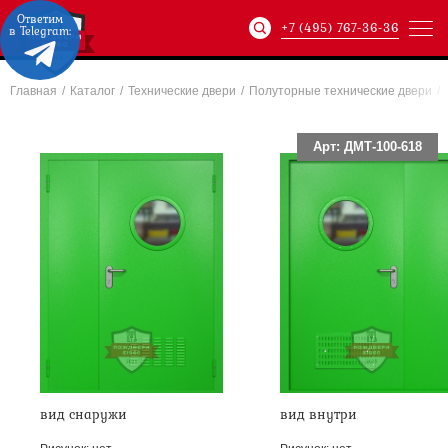
Ответим
+7 (495) 767-36-36
в Telegram:
Главная
/
Каталог
/
Технические двери
/
Полуторные технические двери
/
Артикул:
ХХХ-xxx-
Арт: ДМТ-100-618
вид снаружи
вид внутри