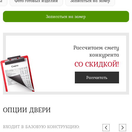
ы
Фото готовых изделий
Записаться на замер
Записаться на замер
Рассчитаем смету
конкурента
СО СКИДКОЙ!
Рассчитать
ОПЦИИ ДВЕРИ
ВХОДИТ В БАЗОВУЮ КОНСТРУКЦИЮ: