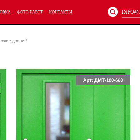
INFO@
ОВКА
ФОТО РАБОТ
КОНТАКТЫ
Артикул:
ХХХ-xxx
еские двери
/
ТЕХНИЧЕСКИЕ ДВЕРИ
(586)
(
Однопольные техничес
24)
Полуторные техническ
)
Двупольные техническ
)
Арт: ДМТ-100-660
симальным остеклением eiw-60
и eis-60
их учреждений