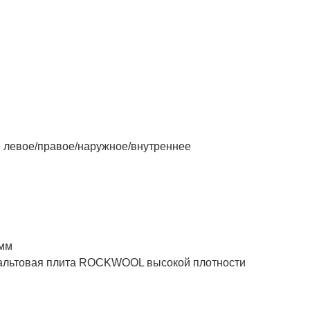
левое/правое/наружное/внутреннее
 мм
товая плита ROCKWOOL высокой плотности