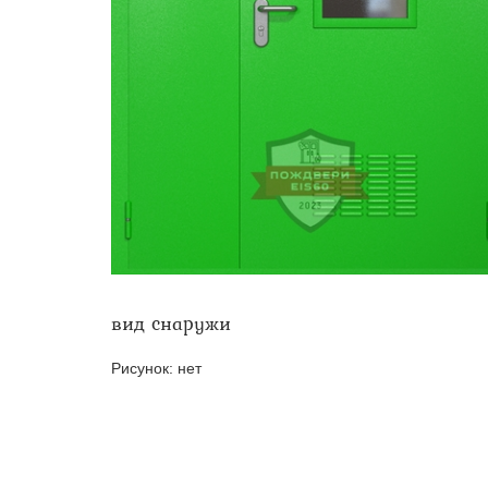
Двери ei-60 для производс
Противопожарные двери со 
вид снаружи
Рисунок:
нет