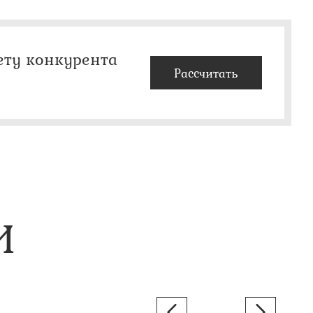
ету конкурента
Рассчитать
И