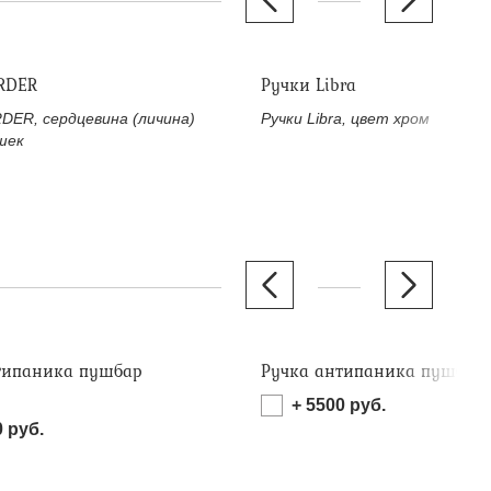
RDER
Ручки Libra
DER, сердцевина (личина)
Ручки Libra, цвет хром
шек
типаника пушбар
Ручка антипаника пушбар 
)
+
5500
руб.
0
руб.