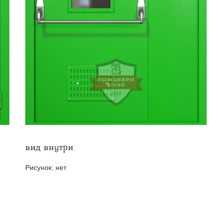
твенных помещений
стыковочным узлом
вид внутри
Рисунок:
нет