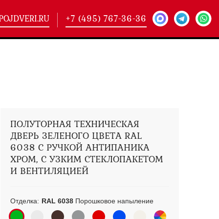
POJDVERI.RU
+7 (495) 767-36-36
-
425)
кие двери
(101)
ие двери
(146)
ие двери
(178)
ПОЛУТОРНАЯ ТЕХНИЧЕСКАЯ
ДВЕРЬ ЗЕЛЕНОГО ЦВЕТА RAL
6038 С РУЧКОЙ АНТИПАНИКА
ХРОМ, С УЗКИМ СТЕКЛОПАКЕТОМ
И ВЕНТИЛЯЦИЕЙ
Отделка:
RAL 6038
Порошковое напыление