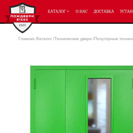
КАТАЛОГ
О НАС
ДОСТАВКА
УСТАН
Главная
/
Каталог
/
Технические двери
/
Полуторные технич
ПРОТИВОПОЖАРНЫЕ ДВЕРИ
Однопольные двери ei-60
(2
Полуторные двери ei-60
(204
Двупольные двери ei-60
(158
Глухие двери ei-60
Остекленные двери ei-60
Светопозрачные двери с мак
Двери с отделкой МДФ ei-60
Двери антипаника ei-60
Дымогазонепрницаемые двер
Двери ei-60 с отбойником
Двери ei-60 для медицинск